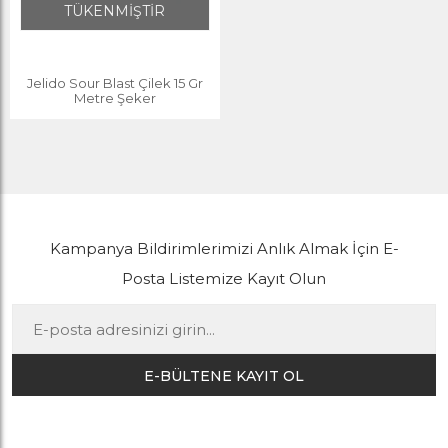
TÜKENMİŞTİR
Jelido Sour Blast Çilek 15 Gr
Metre Şeker
Kampanya Bildirimlerimizi Anlık Almak İçin E-
Posta Listemize Kayıt Olun
E-BÜLTENE KAYIT OL