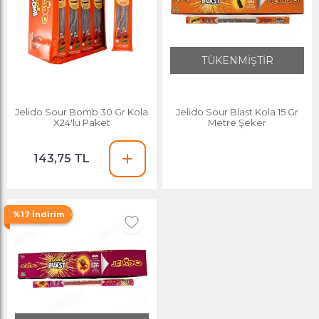
TÜKENMİŞTİR
Jelido Sour Bomb 30 Gr Kola
Jelido Sour Blast Kola 15 Gr
X24'lü Paket
Metre Şeker
143,75 TL
%17 İndirim