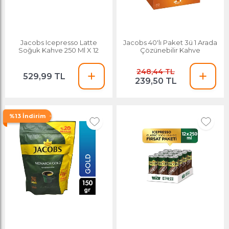
Jacobs Icepresso Latte
Jacobs 40'lı Paket 3ü 1 Arada
Soğuk Kahve 250 Ml X 12
Çözünebilir Kahve
248,44 TL
529,99 TL
239,50 TL
%13 İndirim