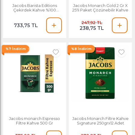
Jacobs Barista Editions
Jacobs Monarch Gold 2 Gr X
Çekirdek Kahve %100
25'li Paket Çözünebilir Kahve
Arabica Espresso 1 Kg
247,92 TL
733,75 TL
238,75 TL
%7 İndirim
%8 İndirim
Jacobs monarch Espresso
Jacobs Monarch Filtre Kahve
Filtre Kahve 500 Gr
Sıgnature 250grx12 Adet