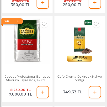
375,00 TL
270,83 TL
350,00 TL
250,00 TL
%8 İndirim
Jacobs Professional Banquet
Cafe Crema Çekirdek Kahve
Medium Espresso Çekirdek
500gr
Kahve 1kgx8 Adet
8.250,00 TL
349,33 TL
7.600,00 TL