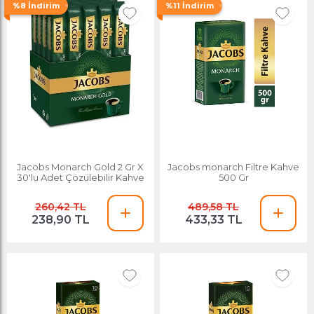
%8 İndirim
%11 İndirim
Jacobs Monarch Gold 2 Gr X
Jacobs monarch Filtre Kahve
30'lu Adet Çözülebilir Kahve
500 Gr
260,42 TL
489,58 TL
238,90 TL
433,33 TL