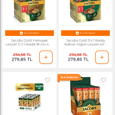
En Çok Satan
En Çok Satan
Jacobs Gold Yumuşak
Jacobs Gold 3'ü 1 Arada
Lezzet 3 Ü 1 Arada 18 Grx 40'lı
Kahve Yoğun Lezzet 40'lı
Paket Çözünebilir Kahve
Paket Çözünebilir Kahve
294,58 TL
294,58 TL
279,85 TL
279,85 TL
%4 İndirim