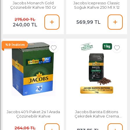
Jacobs Monarch Gold
Jacobs Icepresso Classic
Çözünebilir Kahve 150 Gr
Soğuk Kahve 250 Ml X 12
275,00 TL
569,99 TL
240,00 TL
%9 İndirim
Jacobs 40'lı Paket 2si 1 Arada
Jacobs Barista Editions
Çözünebilir Kahve
Çekirdek Kahve Crema
Italiano 1kg
264,06 TL