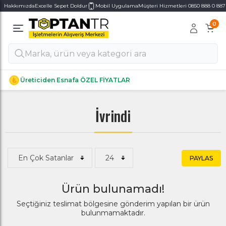
Hakkımızda
Excelle Sepet Doldur
Mobil Uygulama
Müşteri Hizmetleri 0850 888 0 887
0
Alt Kategoriler
Alt Kategoriler
Üreticiden Esnafa ÖZEL FİYATLAR
İvrindi
PAYLAS
Ürün bulunamadı!
Seçtiğiniz teslimat bölgesine gönderim yapılan bir ürün
bulunmamaktadır.