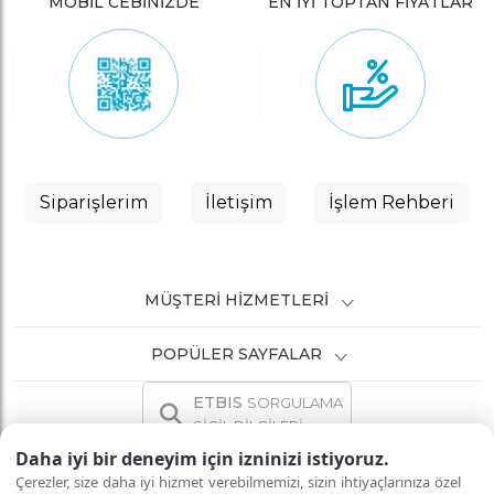
MOBİL CEBİNİZDE
EN İYİ TOPTAN FİYATLAR
Siparişlerim
İletişim
İşlem Rehberi
MÜŞTERI HIZMETLERI
POPÜLER SAYFALAR
ETBIS
SORGULAMA
SİCİL BİLGİLERİ
Daha iyi bir deneyim için izninizi istiyoruz.
Çerezler, size daha iyi hizmet verebilmemizi, sizin ihtiyaçlarınıza özel