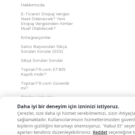
Hakkımızda
E-Ticaret Stopaj Vergisi:
Nasıl Ödenecek? Yeni
Stopaj Vergisinden Kimler
Muaf Olabilecek?
Entegrasyonlar
Satıcı Başvuruları Sıkça
Sorulan Sorular (SSS)
Sıkça Sorulan Sorular
ToptanTR.com ETBİS
Kayıtlı mıdır?
ToptanTR.com Güvenilir
mi?
Bizden Haberler
Daha iyi bir deneyim için izninizi istiyoruz.
Çerezler, size daha iyi hizmet verebilmemizi, sizin ihtiyaç
sağlamaktadır. Kullanıcılarımızın hizmetlerimizden güvenl
İNTERNETTE GÜVENLİ ALIŞVERİŞ
kişilerin gizliliğini korumayı önemsiyoruz. "Kabul Et" seçe
ayarları kendiniz düzenleyebilirsiniz.
Reddet
seçeneğine tık