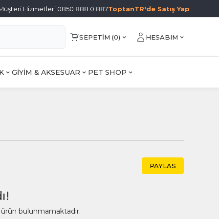
Müşteri Hizmetleri 0850 888 0 887
ToptanTR'de Satış Yap
SEPETIM (
0
)
HESABIM
K
GİYİM & AKSESUAR
PET SHOP
PAYLAS
ı!
ir ürün bulunmamaktadır.