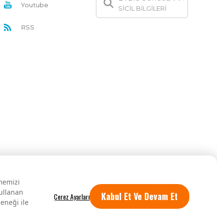
Youtube
SİCİL BİLGİLERİ
RSS
rmemizi
kullanan
Kabul Et Ve Devam Et
eneği ile
Tüm hakları saklıdır.