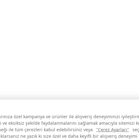
larınıza özel kampanya ve ürünler ile alışveriş deneyiminizi iyileşti
i ve eksiksiz şekilde faydalanmalarını sağlamak amacıyla sitemizi 
neği ile tüm çerezleri kabul edebilirsiniz veya
"Çerez Ayarları"
seç
larsanız ne yazık ki size özel ve daha keyifli bir alışveriş deneyimi