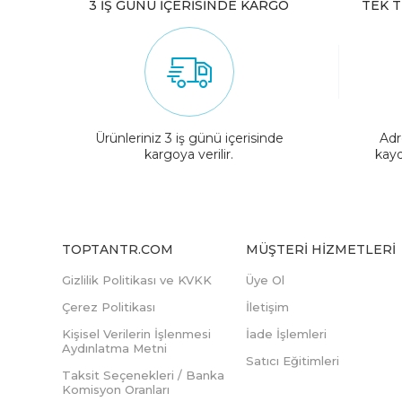
3 İŞ GÜNÜ İÇERİSİNDE KARGO
TEK T
Ürünleriniz 3 iş günü içerisinde
Adr
kargoya verilir.
kayd
TOPTANTR.COM
MÜŞTERI HIZMETLERI
Gizlilik Politikası ve KVKK
Üye Ol
Çerez Politikası
İletişim
Kişisel Verilerin İşlenmesi
İade İşlemleri
Aydınlatma Metni
Satıcı Eğitimleri
Taksit Seçenekleri / Banka
Komisyon Oranları