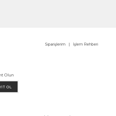
Siparişlerim
|
İşlem Rehberi
ıt Olun
YIT OL