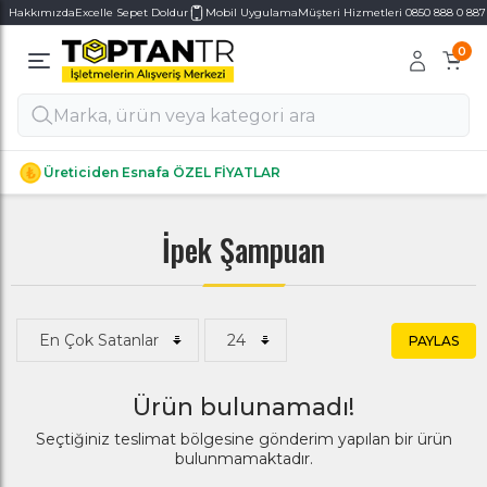
Hakkımızda
Excelle Sepet Doldur
Mobil Uygulama
Müşteri Hizmetleri 0850 888 0 887
0
Alt Kategoriler
Alt Kategoriler
Üreticiden Esnafa ÖZEL FİYATLAR
İpek Şampuan
PAYLAS
Ürün bulunamadı!
Seçtiğiniz teslimat bölgesine gönderim yapılan bir ürün
bulunmamaktadır.