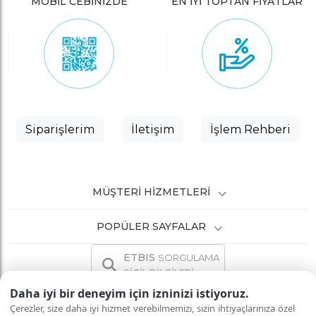
MOBİL CEBİNİZDE
EN İYİ TOPTAN FİYATLAR
Siparişlerim
İletişim
İşlem Rehberi
MÜŞTERI HIZMETLERI
POPÜLER SAYFALAR
ETBIS
SORGULAMA
SİCİL BİLGİLERİ
Daha iyi bir deneyim için izninizi istiyoruz.
Çerezler, size daha iyi hizmet verebilmemizi, sizin ihtiyaçlarınıza özel