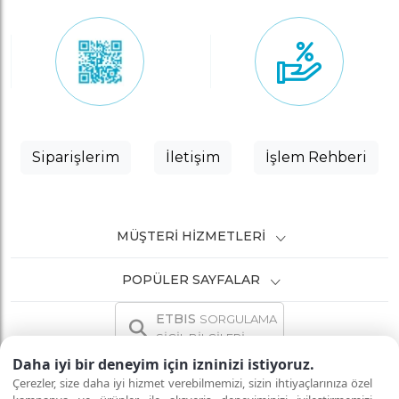
Siparişlerim
İletişim
İşlem Rehberi
MÜŞTERI HIZMETLERI
POPÜLER SAYFALAR
ETBIS
SORGULAMA
SİCİL BİLGİLERİ
Daha iyi bir deneyim için izninizi istiyoruz.
Çerezler, size daha iyi hizmet verebilmemizi, sizin ihtiyaçlarınıza özel