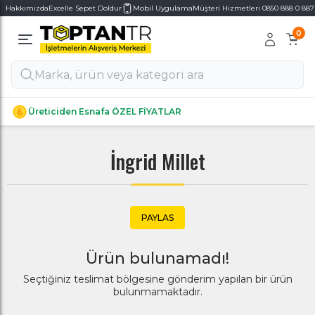
Hakkımızda
Excelle Sepet Doldur
Mobil Uygulama
Müşteri Hizmetleri 0850 888 0 887
0
Alt Kategoriler
Alt Kategoriler
Üreticiden Esnafa ÖZEL FİYATLAR
İngrid Millet
PAYLAS
Ürün bulunamadı!
Seçtiğiniz teslimat bölgesine gönderim yapılan bir ürün
bulunmamaktadır.