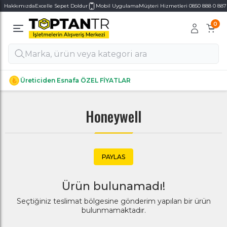
Hakkımızda
Excelle Sepet Doldur
Mobil Uygulama
Müşteri Hizmetleri 0850 888 0 887
0
Alt Kategoriler
Alt Kategoriler
Üreticiden Esnafa ÖZEL FİYATLAR
Honeywell
PAYLAS
Ürün bulunamadı!
Seçtiğiniz teslimat bölgesine gönderim yapılan bir ürün
bulunmamaktadır.