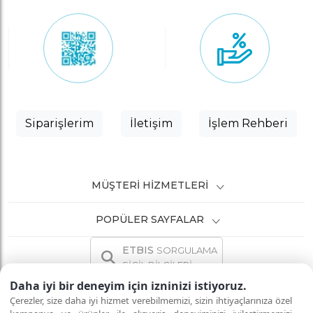
Siparişlerim
İletişim
İşlem Rehberi
MÜŞTERI HIZMETLERI
POPÜLER SAYFALAR
ETBIS
SORGULAMA
SİCİL BİLGİLERİ
Daha iyi bir deneyim için izninizi istiyoruz.
Çerezler, size daha iyi hizmet verebilmemizi, sizin ihtiyaçlarınıza özel