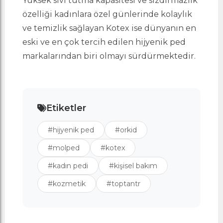
Yüksek sıvı tutma kapasitesi ve sızdırmazlık
özelliği kadınlara özel günlerinde kolaylık
ve temizlik sağlayan Kotex ise dünyanın en
eski ve en çok tercih edilen hijyenik ped
markalarından biri olmayı sürdürmektedir.
Etiketler
#hijyenik ped
#orkid
#molped
#kotex
#kadın pedi
#kişisel bakım
#kozmetik
#toptantr