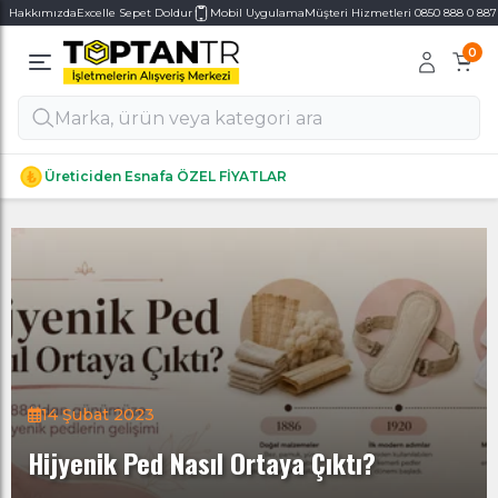
Hakkımızda
Excelle Sepet Doldur
Mobil Uygulama
Müşteri Hizmetleri 0850 888 0 887
0
Alt Kategoriler
Alt Kategoriler
Üreticiden Esnafa ÖZEL FİYATLAR
14 Şubat 2023
Hijyenik Ped Nasıl Ortaya Çıktı?