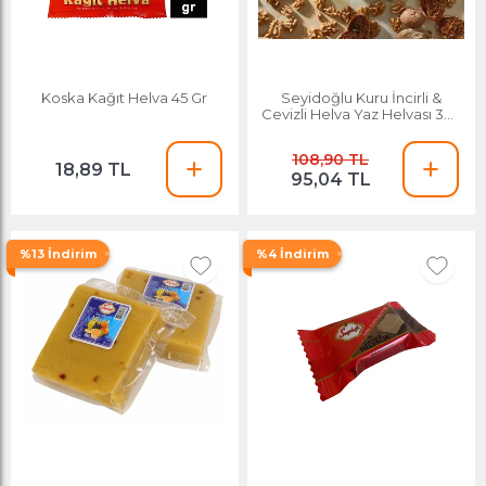
Koska Kağıt Helva 45 Gr
Seyidoğlu Kuru İncirli &
Cevizli Helva Yaz Helvası 350
Gr
108,90 TL
18,89 TL
95,04 TL
%13 İndirim
%4 İndirim