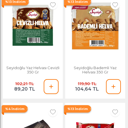
%13 İndirim
%13 İndirim
Seyidoğlu Yaz Helvası Cevizli
Seyidoğlu Bademli Yaz
350 Gr
Helvası 350 Gr
102,21 TL
119,90 TL
89,20 TL
104,64 TL
%4 İndirim
%13 İndirim