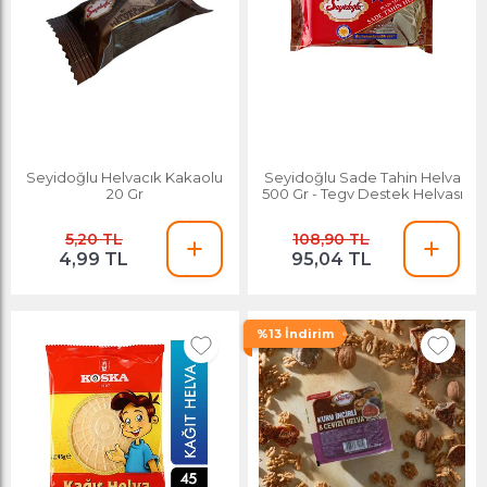
Seyidoğlu Helvacık Kakaolu
Seyidoğlu Sade Tahin Helva
20 Gr
500 Gr - Tegv Destek Helvası
5,20 TL
108,90 TL
4,99 TL
95,04 TL
%13 İndirim