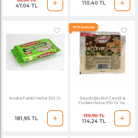
53,90 TL
110,40 TL
47,04 TL
%13 İndirim
Koska Fıstıklı Helva 350 Gr
Seyidoğlu Bol Cevizli &
Fındıklı Helva 350 Gr Yaz
Helvası
130,90 TL
181,95 TL
114,24 TL