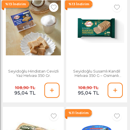
%13 İndirim
%13 İndirim
Seyidoğlu Hindistan Cevizli
Seyidoğlu Susamlı Kandil
Yaz Helvası 350 Gr.
Helvası 350 G – Osmanlı
Geleneğinden Sofranıza
108,90 TL
108,90 TL
95,04 TL
95,04 TL
%11 İndirim