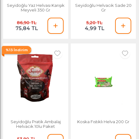
Seyidoğlu Yaz Helvası Karışık
Seyidoğlu Helvacık Sade 20
Meyveli 350 Gr
Gr
86,90 TL
5,20 TL
75,84 TL
4,99 TL
%13 İndirim
Seyidoğlu Pratik Ambalaj
Koska Fıstıklı Helva 200 Gr
Helvacık 10lu Paket