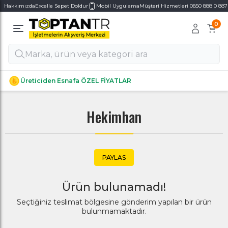
Hakkımızda
Excelle Sepet Doldur
Mobil Uygulama
Müşteri Hizmetleri 0850 888 0 887
0
Alt Kategoriler
Alt Kategoriler
Üreticiden Esnafa ÖZEL FİYATLAR
Hekimhan
PAYLAS
Ürün bulunamadı!
Seçtiğiniz teslimat bölgesine gönderim yapılan bir ürün
bulunmamaktadır.