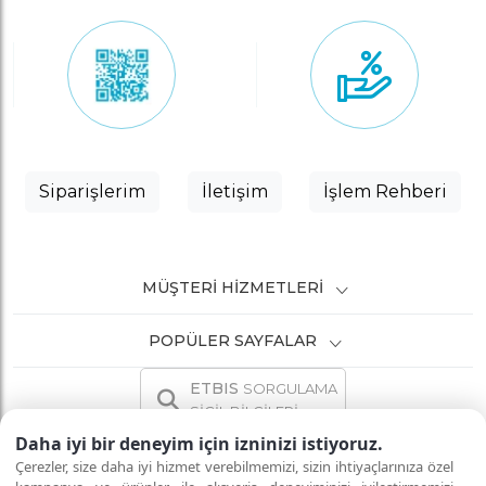
Siparişlerim
İletişim
İşlem Rehberi
MÜŞTERI HIZMETLERI
POPÜLER SAYFALAR
ETBIS
SORGULAMA
SİCİL BİLGİLERİ
Daha iyi bir deneyim için izninizi istiyoruz.
Çerezler, size daha iyi hizmet verebilmemizi, sizin ihtiyaçlarınıza özel