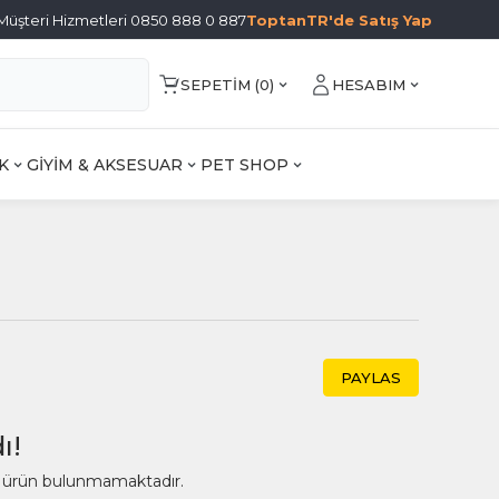
Müşteri Hizmetleri 0850 888 0 887
ToptanTR'de Satış Yap
SEPETIM (
0
)
HESABIM
K
GİYİM & AKSESUAR
PET SHOP
PAYLAS
ı!
ir ürün bulunmamaktadır.