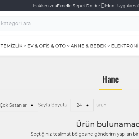
Hakkımızda
Excelle Sepet Doldur
Mobil Uygulama
TEMİZLİK
EV & OFİS & OTO
ANNE & BEBEK
ELEKTRONİ
Hane
Sayfa Boyutu
ürün
Ürün bulunamad
Seçtiğiniz teslimat bölgesine gönderim yapılan b