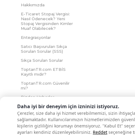
Hakkımızda
E-Ticaret Stopaj Vergisi:
Nasıl Ödenecek? Yeni
Stopaj Vergisinden Kimler
Muaf Olabilecek?
Entegrasyonlar
Satıcı Başvuruları Sıkça
Sorulan Sorular (SSS)
Sıkça Sorulan Sorular
ToptanTR.com ETBİS
Kayıtlı mıdır?
ToptanTR.com Güvenilir
mi?
Bizden Haberler
Daha iyi bir deneyim için izninizi istiyoruz.
Çerezler, size daha iyi hizmet verebilmemizi, sizin ihtiyaç
sağlamaktadır. Kullanıcılarımızın hizmetlerimizden güvenl
İNTERNETTE GÜVENLİ ALIŞVERİŞ
kişilerin gizliliğini korumayı önemsiyoruz. "Kabul Et" seçe
ayarları kendiniz düzenleyebilirsiniz.
Reddet
seçeneğine tık