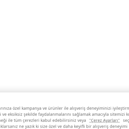
larınıza özel kampanya ve ürünler ile alışveriş deneyiminizi iyileşti
i ve eksiksiz şekilde faydalanmalarını sağlamak amacıyla sitemizi 
neği ile tüm çerezleri kabul edebilirsiniz veya
"Çerez Ayarları"
seç
larsanız ne yazık ki size özel ve daha keyifli bir alışveriş deneyimi