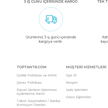
3 İŞ GÜNÜ İÇERİSİNDE KARGO
TEK T
Ürünleriniz 3 iş günü içerisinde
Adr
kargoya verilir.
kayd
TOPTANTR.COM
MÜŞTERI HIZMETLERI
Gizlilik Politikası ve KVKK
Üye Ol
Çerez Politikası
İletişim
Kişisel Verilerin İşlenmesi
İade İşlemleri
Aydınlatma Metni
Satıcı Eğitimleri
Taksit Seçenekleri / Banka
Komisyon Oranları