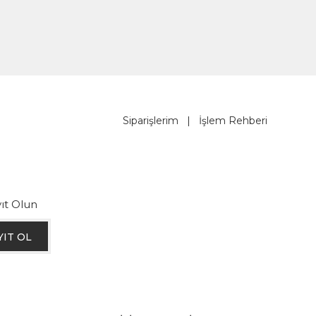
Siparişlerim
|
İşlem Rehberi
ıt Olun
YIT OL