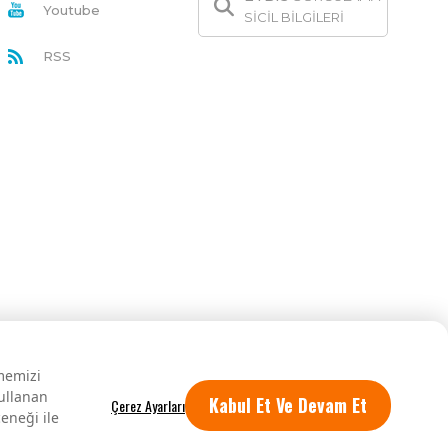
Youtube
SİCİL BİLGİLERİ
RSS
rmemizi
kullanan
Kabul Et Ve Devam Et
eneği ile
Tüm hakları saklıdır.