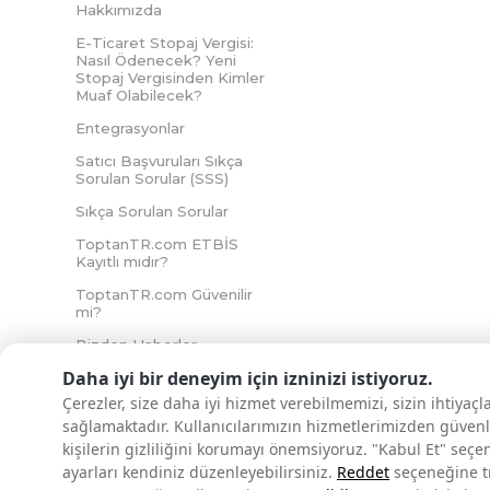
Hakkımızda
E-Ticaret Stopaj Vergisi:
Nasıl Ödenecek? Yeni
Stopaj Vergisinden Kimler
Muaf Olabilecek?
Entegrasyonlar
Satıcı Başvuruları Sıkça
Sorulan Sorular (SSS)
Sıkça Sorulan Sorular
ToptanTR.com ETBİS
Kayıtlı mıdır?
ToptanTR.com Güvenilir
mi?
Bizden Haberler
Daha iyi bir deneyim için izninizi istiyoruz.
Çerezler, size daha iyi hizmet verebilmemizi, sizin ihtiyaç
sağlamaktadır. Kullanıcılarımızın hizmetlerimizden güvenl
İNTERNETTE GÜVENLİ ALIŞVERİŞ
kişilerin gizliliğini korumayı önemsiyoruz. "Kabul Et" seçe
ayarları kendiniz düzenleyebilirsiniz.
Reddet
seçeneğine tık