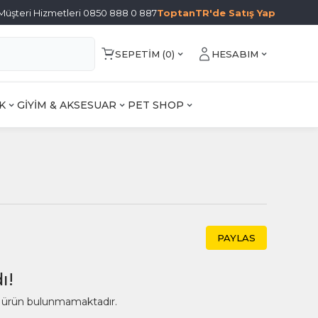
Müşteri Hizmetleri 0850 888 0 887
ToptanTR'de Satış Yap
SEPETIM (
0
)
HESABIM
K
GİYİM & AKSESUAR
PET SHOP
PAYLAS
ı!
ir ürün bulunmamaktadır.