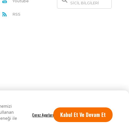
Youtube
SİCİL BİLGİLERİ
RSS
rmemizi
kullanan
Kabul Et Ve Devam Et
eneği ile
Tüm hakları saklıdır.