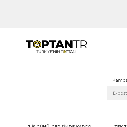
Kampan
3 İŞ GÜNÜ İÇERİSİNDE KARGO
TEK T