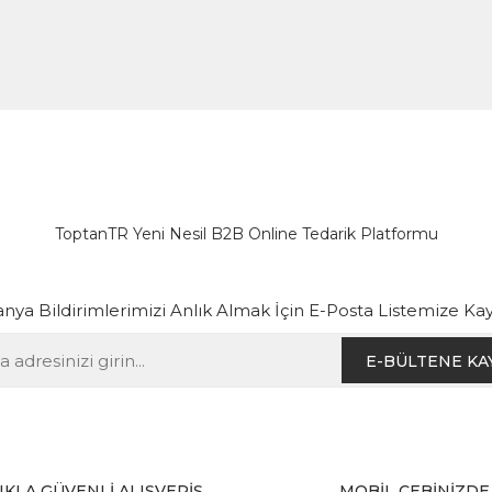
ToptanTR Yeni Nesil B2B Online Tedarik Platformu
ya Bildirimlerimizi Anlık Almak İçin E-Posta Listemize Kay
E-BÜLTENE KA
IKLA GÜVENLİ ALIŞVERİŞ
MOBİL CEBİNİZDE