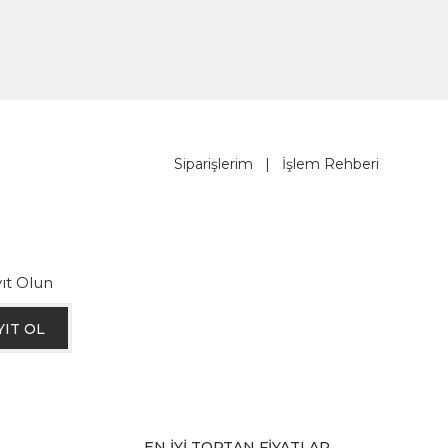
Siparişlerim
|
İşlem Rehberi
ıt Olun
YIT OL
EN İYİ TOPTAN FİYATLAR