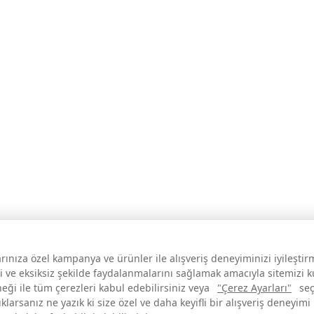
larınıza özel kampanya ve ürünler ile alışveriş deneyiminizi iyileşti
i ve eksiksiz şekilde faydalanmalarını sağlamak amacıyla sitemizi 
neği ile tüm çerezleri kabul edebilirsiniz veya
"Çerez Ayarları"
seç
larsanız ne yazık ki size özel ve daha keyifli bir alışveriş deneyimi