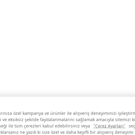
larınıza özel kampanya ve ürünler ile alışveriş deneyiminizi iyileşti
i ve eksiksiz şekilde faydalanmalarını sağlamak amacıyla sitemizi 
neği ile tüm çerezleri kabul edebilirsiniz veya
"Çerez Ayarları"
seç
larsanız ne yazık ki size özel ve daha keyifli bir alışveriş deneyimi