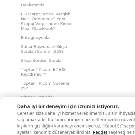
Hakkımızda
E-Ticaret Stopaj Vergisi:
Nasıl Ödenecek? Yeni
Stopaj Vergisinden Kimler
Muaf Olabilecek?
Entegrasyonlar
Satıcı Başvuruları Sıkça
Sorulan Sorular (SSS)
Sıkça Sorulan Sorular
ToptanTR.com ETBİS
Kayıtlı mıdır?
ToptanTR.com Güvenilir
mi?
Bizden Haberler
Daha iyi bir deneyim için izninizi istiyoruz.
Çerezler, size daha iyi hizmet verebilmemizi, sizin ihtiyaç
sağlamaktadır. Kullanıcılarımızın hizmetlerimizden güvenl
İNTERNETTE GÜVENLİ ALIŞVERİŞ
kişilerin gizliliğini korumayı önemsiyoruz. "Kabul Et" seçe
ayarları kendiniz düzenleyebilirsiniz.
Reddet
seçeneğine tık