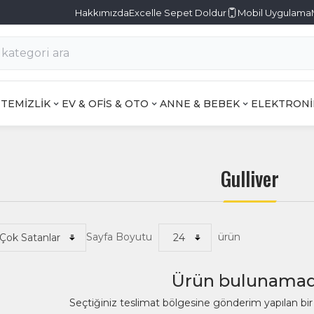
Hakkımızda
Excelle Sepet Doldur
Mobil Uygulama
TEMİZLİK
EV & OFİS & OTO
ANNE & BEBEK
ELEKTRONİ
Gulliver
Sayfa Boyutu
ürün
Ürün bulunamad
Seçtiğiniz teslimat bölgesine gönderim yapılan b