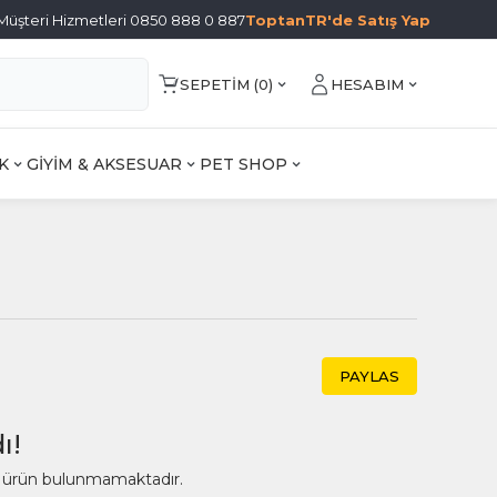
Müşteri Hizmetleri 0850 888 0 887
ToptanTR'de Satış Yap
SEPETIM (
0
)
HESABIM
K
GİYİM & AKSESUAR
PET SHOP
PAYLAS
ı!
ir ürün bulunmamaktadır.