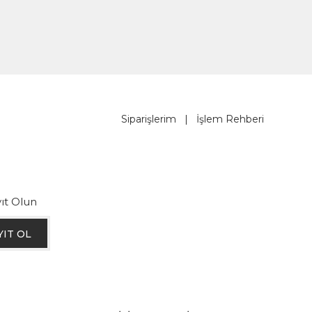
Siparişlerim
|
İşlem Rehberi
ıt Olun
YIT OL