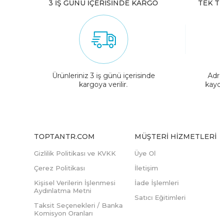
3 İŞ GÜNÜ İÇERİSİNDE KARGO
TEK T
Ürünleriniz 3 iş günü içerisinde
Adr
kargoya verilir.
kayd
TOPTANTR.COM
MÜŞTERI HIZMETLERI
Gizlilik Politikası ve KVKK
Üye Ol
Çerez Politikası
İletişim
Kişisel Verilerin İşlenmesi
İade İşlemleri
Aydınlatma Metni
Satıcı Eğitimleri
Taksit Seçenekleri / Banka
Komisyon Oranları