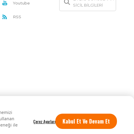
Youtube
SİCİL BİLGİLERİ
RSS
rmemizi
kullanan
Kabul Et Ve Devam Et
eneği ile
Tüm hakları saklıdır.