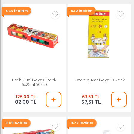
%34 İndirim
%10 İndirim
Fatih Guaj Boya 6 Renk
Ozen-guvas Boya 10 Renk
6x25ml 50410
125,00 TL
63,53 TL
82,08 TL
57,31 TL
%18 İndirim
%27 İndirim