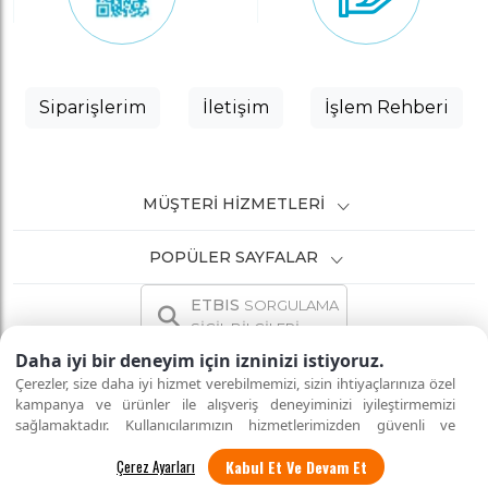
Siparişlerim
İletişim
İşlem Rehberi
MÜŞTERI HIZMETLERI
POPÜLER SAYFALAR
ETBIS
SORGULAMA
SİCİL BİLGİLERİ
Daha iyi bir deneyim için izninizi istiyoruz.
Çerezler, size daha iyi hizmet verebilmemizi, sizin ihtiyaçlarınıza özel
kampanya ve ürünler ile alışveriş deneyiminizi iyileştirmemizi
sağlamaktadır. Kullanıcılarımızın hizmetlerimizden güvenli ve
İNTERNETTE GÜVENLİ ALIŞVERİŞ
Tüm hakları saklıdır.
eksiksiz şekilde faydalanmalarını sağlamak amacıyla sitemizi
Kabul Et Ve Devam Et
kullanan kişilerin gizliliğini korumayı önemsiyoruz. "Kabul Et"
seçeneği ile tüm çerezleri kabul edebilirsiniz veya
"Çerez Ayarları"