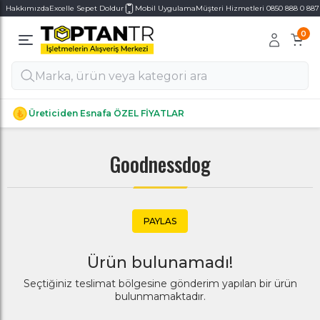
Hakkımızda
Excelle Sepet Doldur
Mobil Uygulama
Müşteri Hizmetleri 0850 888 0 887
0
Alt Kategoriler
Alt Kategoriler
Üreticiden Esnafa ÖZEL FİYATLAR
Goodnessdog
PAYLAS
Ürün bulunamadı!
Seçtiğiniz teslimat bölgesine gönderim yapılan bir ürün
bulunmamaktadır.