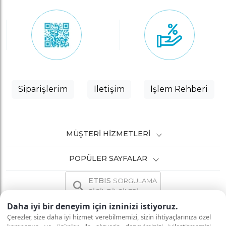
Siparişlerim
İletişim
İşlem Rehberi
MÜŞTERI HIZMETLERI
POPÜLER SAYFALAR
ETBIS
SORGULAMA
SİCİL BİLGİLERİ
Daha iyi bir deneyim için izninizi istiyoruz.
Çerezler, size daha iyi hizmet verebilmemizi, sizin ihtiyaçlarınıza özel