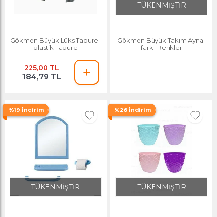
TÜKENMİŞTİR
Gökmen Büyük Lüks Tabure-
Gökmen Büyük Takım Ayna-
plastik Tabure
farklı Renkler
225,00 TL
184,79 TL
%19 İndirim
%26 İndirim
TÜKENMİŞTİR
TÜKENMİŞTİR