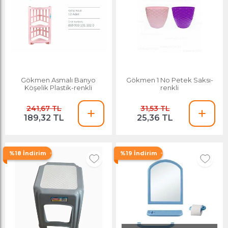
Gökmen Asmalı Banyo
Gökmen 1 No Petek Saksı-
Köşelik Plastik-renkli
renkli
241,67 TL
31,53 TL
189,32 TL
25,36 TL
%18 İndirim
%19 İndirim