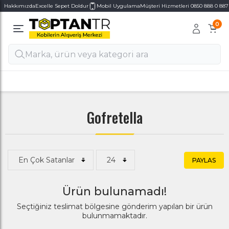
Hakkımızda
Excelle Sepet Doldur
Mobil Uygulama
Müşteri Hizmetleri 0850 888 0 887
0
Alt Kategoriler
Alt Kategoriler
Haftanın 7 Günü MÜŞTERİ DESTEK
Gofretella
PAYLAS
Ürün bulunamadı!
Seçtiğiniz teslimat bölgesine gönderim yapılan bir ürün
bulunmamaktadır.