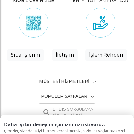
MOBİL CEBİNİZDE
EN İYİ TOPTAN FİYATLAR
Siparişlerim
İletişim
İşlem Rehberi
MÜŞTERI HIZMETLERI
POPÜLER SAYFALAR
ETBIS
SORGULAMA
SİCİL BİLGİLERİ
Daha iyi bir deneyim için izninizi istiyoruz.
Çerezler, size daha iyi hizmet verebilmemizi, sizin ihtiyaçlarınıza özel