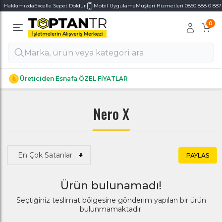
Hakkımızda
Excelle Sepet Doldur
Mobil Uygulama
Müşteri Hizmetleri 0850 888 0 887
0
Alt Kategoriler
Alt Kategoriler
Üreticiden Esnafa ÖZEL FİYATLAR
Nero X
PAYLAS
Ürün bulunamadı!
Seçtiğiniz teslimat bölgesine gönderim yapılan bir ürün
bulunmamaktadır.