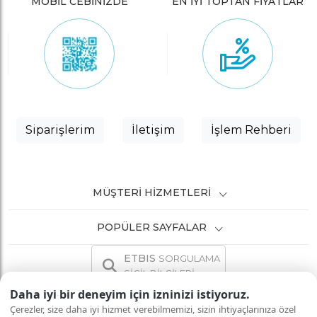
MOBİL CEBİNİZDE
EN İYİ TOPTAN FİYATLAR
Siparişlerim
İletişim
İşlem Rehberi
MÜŞTERI HIZMETLERI
POPÜLER SAYFALAR
ETBIS
SORGULAMA
SİCİL BİLGİLERİ
Daha iyi bir deneyim için izninizi istiyoruz.
Çerezler, size daha iyi hizmet verebilmemizi, sizin ihtiyaçlarınıza özel