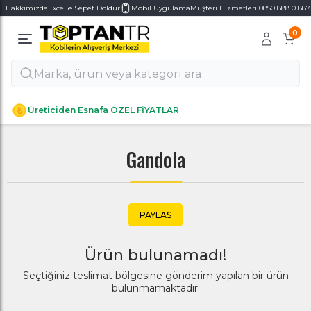
Hakkımızda
Excelle Sepet Doldur
Mobil Uygulama
Müşteri Hizmetleri 0850 888 0 887
0
Alt Kategoriler
Alt Kategoriler
Üreticiden Esnafa ÖZEL FİYATLAR
Gandola
PAYLAS
Ürün bulunamadı!
Seçtiğiniz teslimat bölgesine gönderim yapılan bir ürün
bulunmamaktadır.