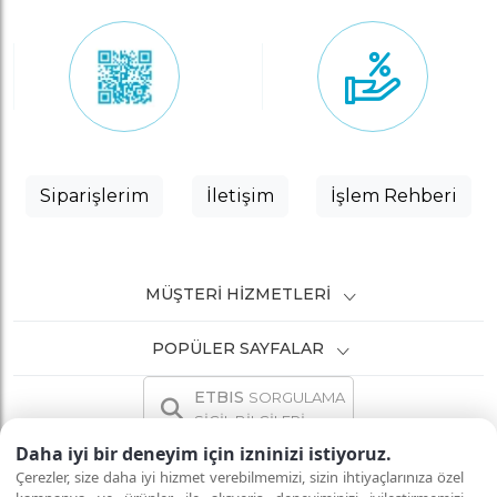
Siparişlerim
İletişim
İşlem Rehberi
MÜŞTERI HIZMETLERI
POPÜLER SAYFALAR
ETBIS
SORGULAMA
SİCİL BİLGİLERİ
Daha iyi bir deneyim için izninizi istiyoruz.
Çerezler, size daha iyi hizmet verebilmemizi, sizin ihtiyaçlarınıza özel