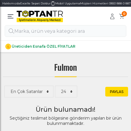
Hakkımızda
Excelle Sepet Doldur
Mobil Uygulama
Müşteri Hizmetleri 0850 888 0 887
0
Alt Kategoriler
Alt Kategoriler
Üreticiden Esnafa ÖZEL FİYATLAR
Fulmon
PAYLAS
Ürün bulunamadı!
Seçtiğiniz teslimat bölgesine gönderim yapılan bir ürün
bulunmamaktadır.