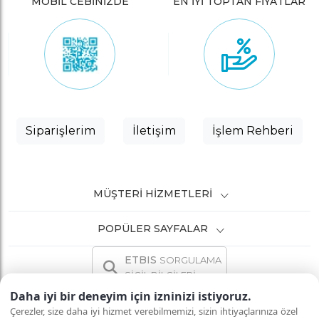
MOBİL CEBİNİZDE
EN İYİ TOPTAN FİYATLAR
Siparişlerim
İletişim
İşlem Rehberi
MÜŞTERI HIZMETLERI
POPÜLER SAYFALAR
ETBIS
SORGULAMA
SİCİL BİLGİLERİ
Daha iyi bir deneyim için izninizi istiyoruz.
Çerezler, size daha iyi hizmet verebilmemizi, sizin ihtiyaçlarınıza özel