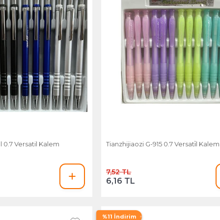
al 0.7 Versatil Kalem
Tianzhijiaozi G-915 0.7 Versati̇l Kalem
7,52 TL
6,16 TL
%11 İndirim