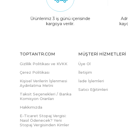
Ürünleriniz 3 iş günü içerisinde
Adr
kargoya verilir.
kayd
TOPTANTR.COM
MÜŞTERI HIZMETLERI
Gizlilik Politikası ve KVKK
Üye Ol
Çerez Politikası
İletişim
Kişisel Verilerin İşlenmesi
İade İşlemleri
Aydınlatma Metni
Satıcı Eğitimleri
Taksit Seçenekleri / Banka
Komisyon Oranları
Hakkımızda
E-Ticaret Stopaj Vergisi:
Nasıl Ödenecek? Yeni
Stopaj Vergisinden Kimler