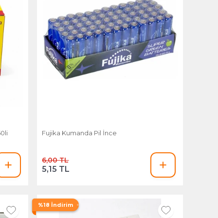
0li
Fujika Kumanda Pil İnce
6,00 TL
5,15 TL
%18 İndirim