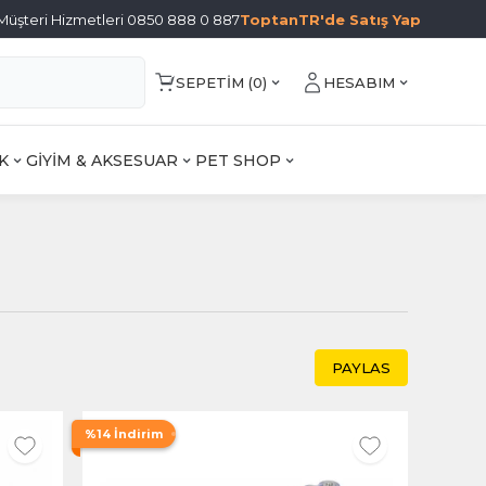
Müşteri Hizmetleri 0850 888 0 887
ToptanTR'de Satış Yap
SEPETIM (
0
)
HESABIM
K
GİYİM & AKSESUAR
PET SHOP
PAYLAS
%14 İndirim