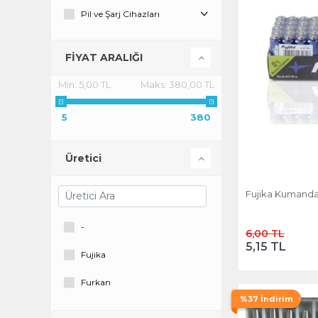
Pil ve Şarj Cihazları
FİYAT ARALIĞI
Min:
5,00 TL
Maks:
380,00 TL
5
380
Üretici
Fujika Kumanda 
-
6,00 TL
5,15 TL
Fujika
Furkan
%37 İndirim