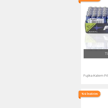
T
Fujika Kalem Pil
%4 İndirim