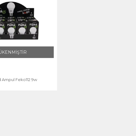
ÜKENMİŞTİR
d Ampul Feko112 9w