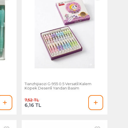
Tianzhijiaozi G-955 0.5 Versati̇l Kalem
Köpek Desenli̇ Yandan Basim
7,52 TL
6,16 TL