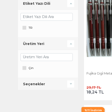
Etiket Yazı Dili
TR
Üretim Yeri
Çin
Fuji̇ka Gigi̇ Met
Seçenekler
29,17 TL
18,24 TL
%11 İndirim