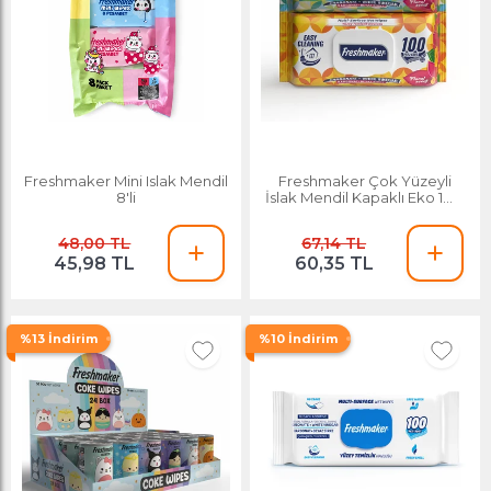
Freshmaker Mini Islak Mendil
Freshmaker Çok Yüzeyli
8'li
İslak Mendil Kapaklı Eko 100'
Lü
48,00 TL
67,14 TL
45,98 TL
60,35 TL
%13 İndirim
%10 İndirim