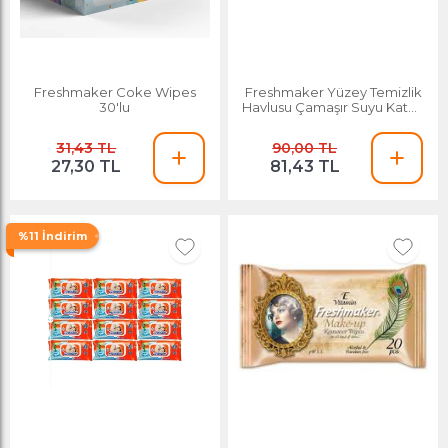
Freshmaker Coke Wipes
Freshmaker Yüzey Temizlik
30'lu
Havlusu Çamaşır Suyu Katkılı
100'lü
31,43 TL
90,00 TL
27,30 TL
81,43 TL
%11 İndirim