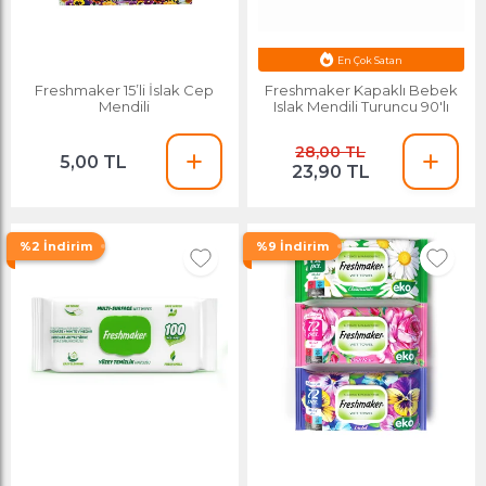
En Çok Satan
Freshmaker 15’li İslak Cep
Freshmaker Kapaklı Bebek
Mendili
Islak Mendili Turuncu 90'lı
28,00 TL
5,00 TL
23,90 TL
%2 İndirim
%9 İndirim