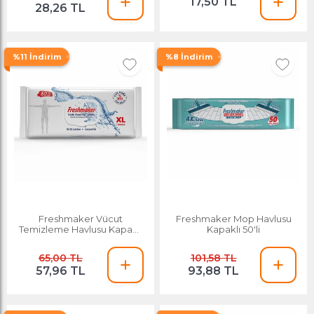
17,50 TL
28,26 TL
%11 İndirim
%8 İndirim
Freshmaker Vücut
Freshmaker Mop Havlusu
Temizleme Havlusu Kapaklı
Kapaklı 50'li
60'lı
65,00 TL
101,58 TL
57,96 TL
93,88 TL