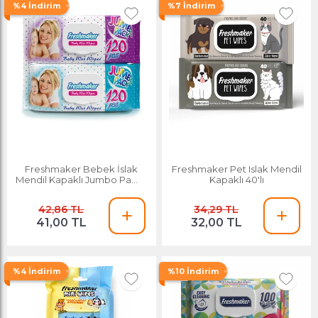
%4 İndirim
%7 İndirim
Freshmaker Bebek İslak
Freshmaker Pet Islak Mendil
Mendil Kapaklı Jumbo Paket
Kapaklı 40'lı
120'li
42,86 TL
34,29 TL
41,00 TL
32,00 TL
%4 İndirim
%10 İndirim