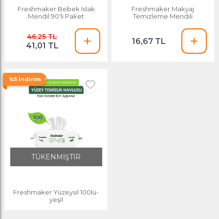
Freshmaker Bebek Islak
Freshmaker Makyaj
Mendil 90'lı Paket
Temizleme Mendili
46,25 TL
16,67 TL
41,01 TL
%5 İndirim
TÜKENMİŞTİR
Freshmaker Yüzeysil 100lü-
yeşil