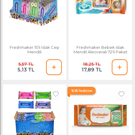
Freshmaker 15’li İslak Cep
Freshmaker Bebek Islak
Mendili
Mendil Aleoveralı 72'li Paket
5,57 TL
18,25 TL
5,13 TL
17,89 TL
%15 İndirim