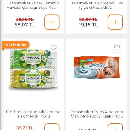
Freshmaker Yüzey Temizlik
Freshmaker İslak Mendil Eko
Havlusu Çamaşır Suyu Katkılı
(çiçek) Kapaklı 72'li
Yeşil 100'lü
59,25 TL
20,99 TL
58,07 TL
19,16 TL
%21 İndirim
Freshmaker Kapaklı Papatya
Freshmaker Baby Aloe Vera
İslak Mendil 100'lü
Özlü Alkolsüz 72li Islak Havlu
35,71 TL