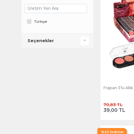
Türkiye
Seçenekler
Frapan 3'lü Allık
70,83 TL
39,00 TL
%22 İndirim