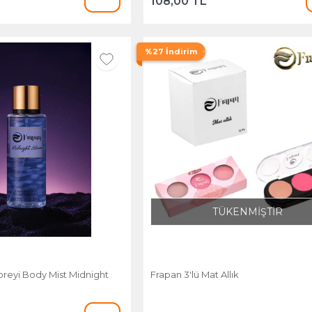
108,00 TL
%27 İndirim
TÜKENMİŞTİR
reyi Body Mist Midnight
Frapan 3'lü Mat Allık