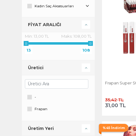
Kadın Saç Aksesuarları
Makyaj Ürünleri
FİYAT ARALIĞI
Parfüm & Deodorant
Min:
13,00 TL
Maks:
108,00 TL
Ten Makyajı
13
108
Üretici
Frapan Super Sta
-
35,42 TL
31,00 TL
Frapan
%45 İndirim
Üretim Yeri