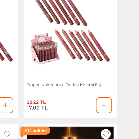
Frapan Kalemtıraşlı Dudak Kalemi Ruj
22,22 TL
17,00 TL
%14 İndirim