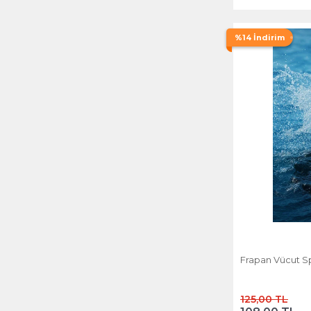
%14 İndirim
Frapan Vücut Sp
125,00 TL