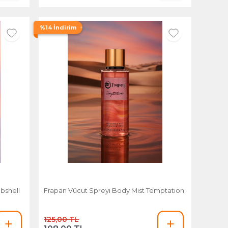
%14 İndirim
bshell
Frapan Vücut Spreyi Body Mist Temptation
125,00 TL