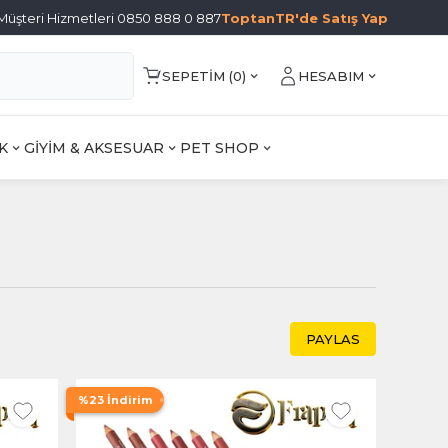
Müşteri Hizmetleri 0850 888 0 887
ToptanTR'de Satış Yap
SEPETIM (
0
)
HESABIM
K
GİYİM & AKSESUAR
PET SHOP
PAYLAS
%23 İndirim