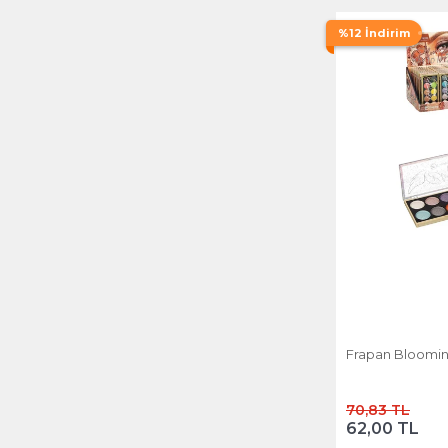
%12 İndirim
Frapan Blooming
70,83 TL
62,00 TL