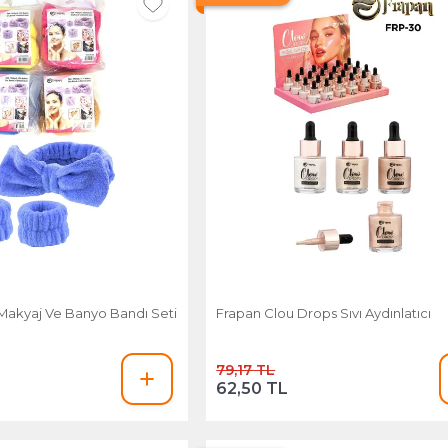
lik + Makyaj Ve Banyo Bandı Seti
Frapan Clou Drops Sıvı Aydınlatıcı
79,17 TL
62,50 TL