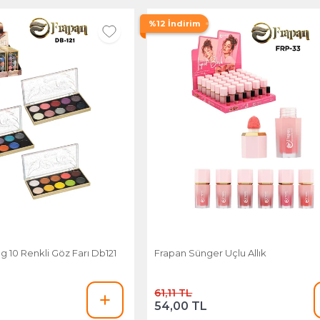
%12 İndirim
 10 Renkli Göz Farı Db121
Frapan Sünger Uçlu Allık
61,11 TL
54,00 TL