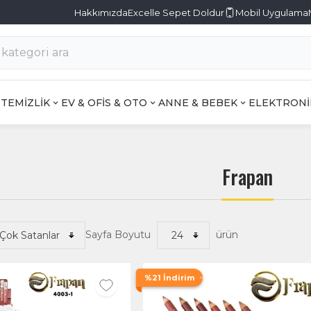
Hakkımızda
Excelle Sepet Doldur
Mobil Uygulama
TEMİZLİK
EV & OFİS & OTO
ANNE & BEBEK
ELEKTRONİ
Frapan
Sayfa Boyutu
ürün
%21 İndirim