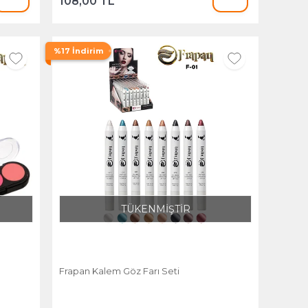
108,00 TL
%17 İndirim
TÜKENMİŞTİR
Frapan Kalem Göz Farı Seti