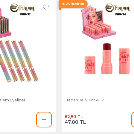
%25 İndirim
Kalem Eyeliner
Frapan Jelly Tint Allık
62,50 TL
47,00 TL