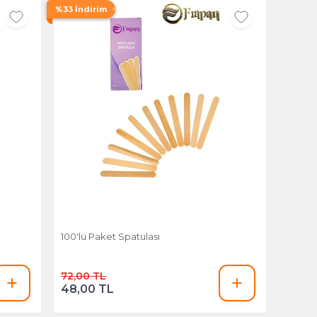
%33 İndirim
100'lü Paket Spatulası
72,00 TL
48,00 TL