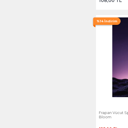
108,00 TL
%14 İndirim
Frapan Vücut Sp
Bloom