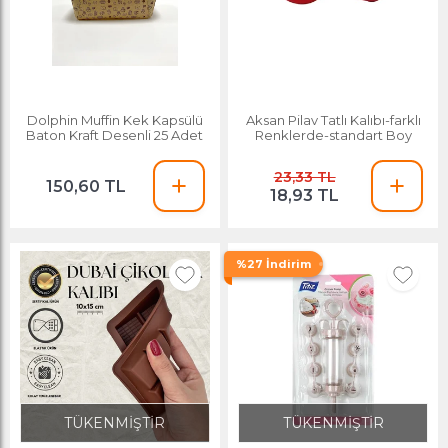
Dolphin Muffin Kek Kapsülü
Aksan Pilav Tatlı Kalıbı-farklı
Baton Kraft Desenli 25 Adet
Renklerde-standart Boy
23,33 TL
150,60 TL
18,93 TL
%27 İndirim
TÜKENMİŞTİR
TÜKENMİŞTİR