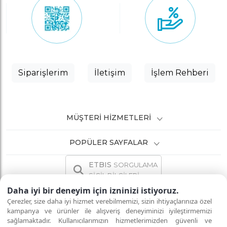
Siparişlerim
İletişim
İşlem Rehberi
MÜŞTERI HIZMETLERI
POPÜLER SAYFALAR
ETBIS
SORGULAMA
SİCİL BİLGİLERİ
Daha iyi bir deneyim için izninizi istiyoruz.
Çerezler, size daha iyi hizmet verebilmemizi, sizin ihtiyaçlarınıza özel
kampanya ve ürünler ile alışveriş deneyiminizi iyileştirmemizi
sağlamaktadır. Kullanıcılarımızın hizmetlerimizden güvenli ve
İNTERNETTE GÜVENLİ ALIŞVERİŞ