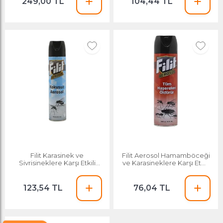
249,00 TL
104,44 TL
Filit Karasinek ve
Filit Aerosol Hamamböceği
Sivrisineklere Karşı Etkili
ve Karasineklere Karşı Etkili
Kokusuz Sineksavar Böcek
Çözüm Böcek Kovucu 300
Kovucu
123,54 TL
76,04 TL