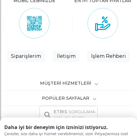
MOBİL CEBİNİZDE
EN İYİ TOPTAN FİYATLAR
Siparişlerim
İletişim
İşlem Rehberi
MÜŞTERI HIZMETLERI
POPÜLER SAYFALAR
ETBIS
SORGULAMA
SİCİL BİLGİLERİ
Daha iyi bir deneyim için izninizi istiyoruz.
Çerezler, size daha iyi hizmet verebilmemizi, sizin ihtiyaçlarınıza özel