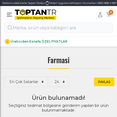
Hakkımızda
Excelle Sepet Doldur
Mobil Uygulama
Müşteri Hizmetleri 0850 888 0 887
0
Alt Kategoriler
Alt Kategoriler
Üreticiden Esnafa ÖZEL FİYATLAR
Farmasi
PAYLAS
Ürün bulunamadı!
Seçtiğiniz teslimat bölgesine gönderim yapılan bir ürün
bulunmamaktadır.