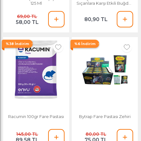
125 Ml
Sıçanlara Karşı Etkili Buğday
250 G
69,00 TL
80,90 TL
58,00 TL
%38 İndirim
%6 İndirim
Racumin 100gr Fare Pastası
Bytrap Fare Pastası Zehiri
145,00 TL
80,00 TL
89,58 TL
75,00 TL