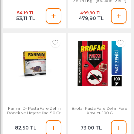
Zehiri 1 Kg - (100 Adet Zehir)
54,19 TL
499,90 TL
53,11 TL
479,90 TL
Farmin D- Pasta Fare Zehiri
Brofar Pasta Fare Zehiri Fare
Böcek ve Haşere Ilacı 90 Gr.
Kovucu 100 G
82,50 TL
73,00 TL