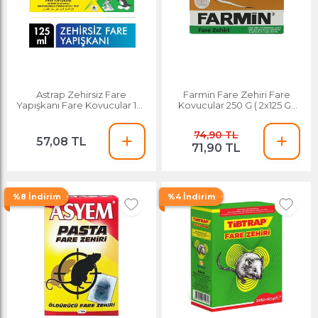
Astrap Zehirsiz Fare
Farmin Fare Zehiri Fare
Yapışkanı Fare Kovucular 125
Kovucular 250 G ( 2x125 Gr
Ml
Poşet )
74,90 TL
57,08 TL
71,90 TL
%8 İndirim
%4 İndirim