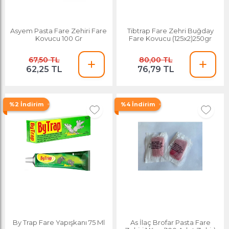
Asyem Pasta Fare Zehiri Fare
Tibtrap Fare Zehri Buğday
Kovucu 100 Gr
Fare Kovucu (125x2)250gr
67,50 TL
80,00 TL
62,25 TL
76,79 TL
%2 İndirim
%4 İndirim
By Trap Fare Yapışkanı 75 Ml
As İlaç Brofar Pasta Fare