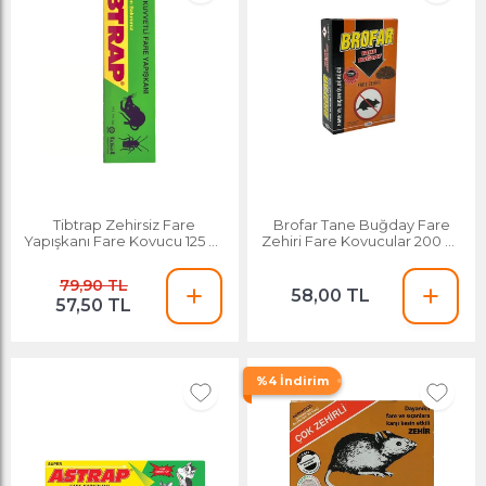
Tibtrap Zehirsiz Fare
Brofar Tane Buğday Fare
Yapışkanı Fare Kovucu 125 Ml
Zehiri Fare Kovucular 200 Gr
Tüp
( 2 X 100 Gr Poşet )
79,90 TL
58,00 TL
57,50 TL
%4 İndirim