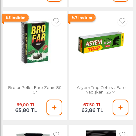
%5 İndirim
%7 İndirim
Brofar Pellet Fare Zehiri 80
Asyem Trap Zehirsiz Fare
Gr
Yapışkanı 125 Ml
69,00 TL
67,50 TL
65,80 TL
62,86 TL