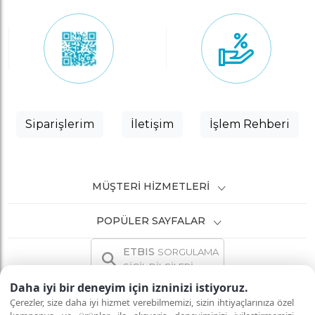
Siparişlerim
İletişim
İşlem Rehberi
MÜŞTERI HIZMETLERI
POPÜLER SAYFALAR
ETBIS
SORGULAMA
SİCİL BİLGİLERİ
Daha iyi bir deneyim için izninizi istiyoruz.
Çerezler, size daha iyi hizmet verebilmemizi, sizin ihtiyaçlarınıza özel