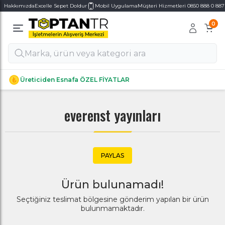
Hakkımızda
Excelle Sepet Doldur
Mobil Uygulama
Müşteri Hizmetleri 0850 888 0 887
0
Alt Kategoriler
Alt Kategoriler
Üreticiden Esnafa ÖZEL FİYATLAR
everenst yayınları
PAYLAS
Ürün bulunamadı!
Seçtiğiniz teslimat bölgesine gönderim yapılan bir ürün
bulunmamaktadır.