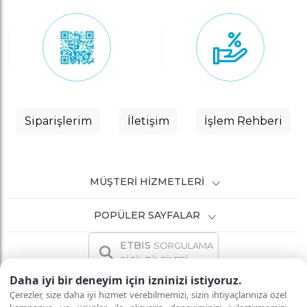
Siparişlerim
İletişim
İşlem Rehberi
MÜŞTERI HIZMETLERI
POPÜLER SAYFALAR
ETBIS
SORGULAMA
SİCİL BİLGİLERİ
Daha iyi bir deneyim için izninizi istiyoruz.
Çerezler, size daha iyi hizmet verebilmemizi, sizin ihtiyaçlarınıza özel