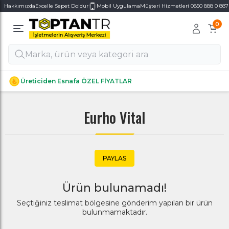
Hakkımızda
Excelle Sepet Doldur
Mobil Uygulama
Müşteri Hizmetleri 0850 888 0 887
0
Alt Kategoriler
Alt Kategoriler
Üreticiden Esnafa ÖZEL FİYATLAR
Eurho Vital
PAYLAS
Ürün bulunamadı!
Seçtiğiniz teslimat bölgesine gönderim yapılan bir ürün
bulunmamaktadır.