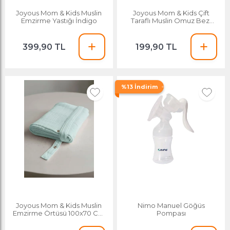
Joyous Mom & Kids Muslin
Joyous Mom & Kids Çift
Emzirme Yastığı İndigo
Taraflı Muslin Omuz Bezi
Kiremit-bej
399,90 TL
199,90 TL
%13 İndirim
Joyous Mom & Kids Muslin
Nimo Manuel Göğüs
Emzirme Örtüsü 100x70 Cm
Pompası
Mint