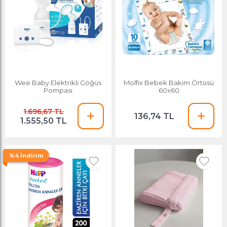
Wee Baby Elektrikli Göğüs
Molfix Bebek Bakım Örtüsü
Pompası
60x60
1.696,67 TL
136,74 TL
1.555,50 TL
%4 İndirim