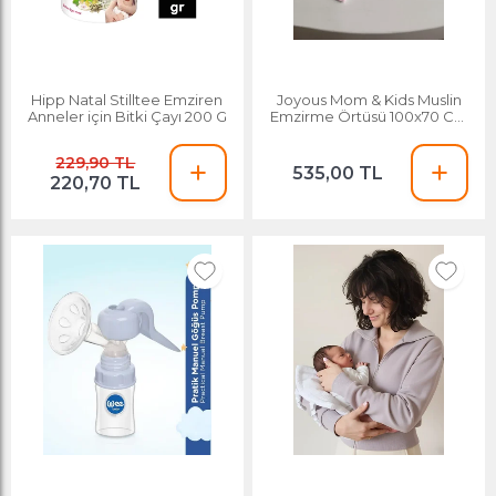
Hipp Natal Stilltee Emziren
Joyous Mom & Kids Muslin
Anneler için Bitki Çayı 200 G
Emzirme Örtüsü 100x70 Cm
Pembe
229,90 TL
535,00 TL
220,70 TL