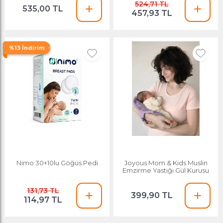
524,71 TL
535,00 TL
457,93 TL
%13 İndirim
Nimo 30+10lu Göğüs Pedi
Joyous Mom & Kids Muslin
Emzirme Yastığı Gül Kurusu
131,73 TL
399,90 TL
114,97 TL