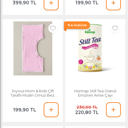
399,90 TL
199,90 TL
%4 İndirim
Joyous Mom & Kids Çift
Hünnap Still Tea Granül
Taraflı Muslin Omuz Bezi
Emziren Anne Çayı
Pembe-beyaz
230,00 TL
199,90 TL
220,80 TL