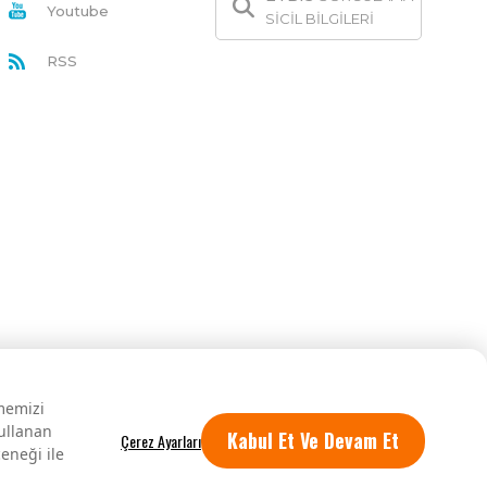
Youtube
SİCİL BİLGİLERİ
RSS
rmemizi
kullanan
Kabul Et Ve Devam Et
eneği ile
Tüm hakları saklıdır.