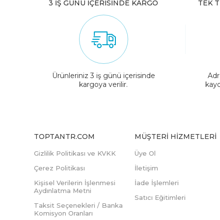
3 İŞ GÜNÜ İÇERİSİNDE KARGO
TEK T
Ürünleriniz 3 iş günü içerisinde
Adr
kargoya verilir.
kayd
TOPTANTR.COM
MÜŞTERI HIZMETLERI
Gizlilik Politikası ve KVKK
Üye Ol
Çerez Politikası
İletişim
Kişisel Verilerin İşlenmesi
İade İşlemleri
Aydınlatma Metni
Satıcı Eğitimleri
Taksit Seçenekleri / Banka
Komisyon Oranları