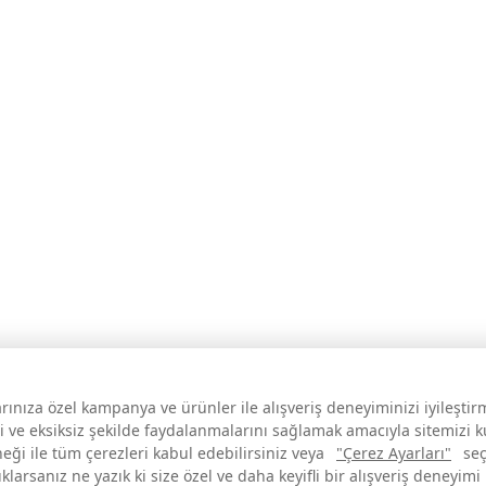
larınıza özel kampanya ve ürünler ile alışveriş deneyiminizi iyileşti
i ve eksiksiz şekilde faydalanmalarını sağlamak amacıyla sitemizi 
neği ile tüm çerezleri kabul edebilirsiniz veya
"Çerez Ayarları"
seç
larsanız ne yazık ki size özel ve daha keyifli bir alışveriş deneyimi