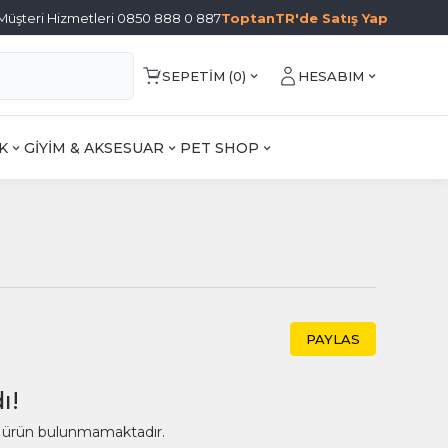
Müşteri Hizmetleri 0850 888 0 887
ToptanTR'de Satış Yap
SEPETIM (
0
)
HESABIM
K
GİYİM & AKSESUAR
PET SHOP
PAYLAS
ı!
ir ürün bulunmamaktadır.