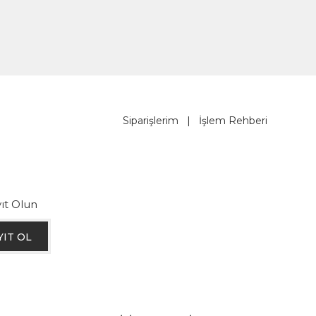
Siparişlerim
|
İşlem Rehberi
ıt Olun
YIT OL