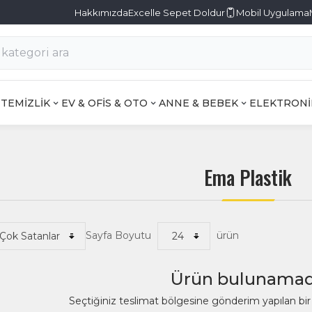
Hakkımızda
Excelle Sepet Doldur
Mobil Uygulama
TEMİZLİK
EV & OFİS & OTO
ANNE & BEBEK
ELEKTRONİ
Ema Plastik
Sayfa Boyutu
ürün
Ürün bulunamad
Seçtiğiniz teslimat bölgesine gönderim yapılan b