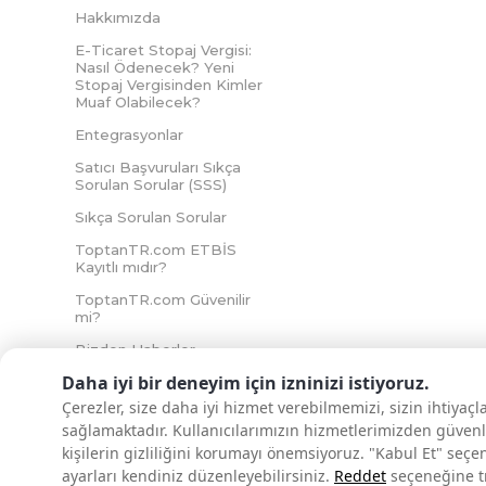
Hakkımızda
E-Ticaret Stopaj Vergisi:
Nasıl Ödenecek? Yeni
Stopaj Vergisinden Kimler
Muaf Olabilecek?
Entegrasyonlar
Satıcı Başvuruları Sıkça
Sorulan Sorular (SSS)
Sıkça Sorulan Sorular
ToptanTR.com ETBİS
Kayıtlı mıdır?
ToptanTR.com Güvenilir
mi?
Bizden Haberler
Daha iyi bir deneyim için izninizi istiyoruz.
Çerezler, size daha iyi hizmet verebilmemizi, sizin ihtiyaç
sağlamaktadır. Kullanıcılarımızın hizmetlerimizden güvenl
İNTERNETTE GÜVENLİ ALIŞVERİŞ
kişilerin gizliliğini korumayı önemsiyoruz. "Kabul Et" seçe
ayarları kendiniz düzenleyebilirsiniz.
Reddet
seçeneğine tık