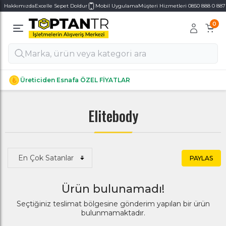
Hakkımızda
Excelle Sepet Doldur
Mobil Uygulama
Müşteri Hizmetleri 0850 888 0 887
0
Alt Kategoriler
Alt Kategoriler
Üreticiden Esnafa ÖZEL FİYATLAR
Elitebody
PAYLAS
Ürün bulunamadı!
Seçtiğiniz teslimat bölgesine gönderim yapılan bir ürün
bulunmamaktadır.