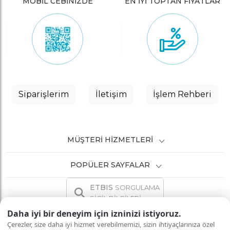
MOBİL CEBİNİZDE
EN İYİ TOPTAN FİYATLAR
Siparişlerim
İletişim
İşlem Rehberi
MÜŞTERI HIZMETLERI
POPÜLER SAYFALAR
ETBIS
SORGULAMA
SİCİL BİLGİLERİ
Daha iyi bir deneyim için izninizi istiyoruz.
Çerezler, size daha iyi hizmet verebilmemizi, sizin ihtiyaçlarınıza özel