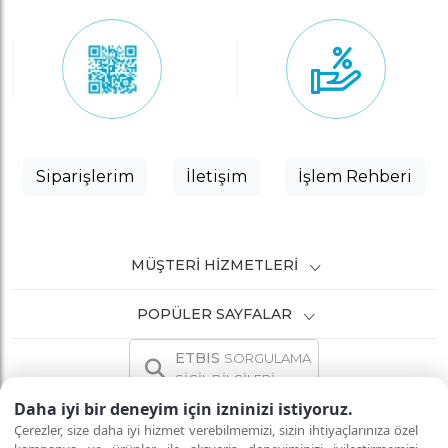
Siparişlerim
İletişim
İşlem Rehberi
MÜŞTERI HIZMETLERI
POPÜLER SAYFALAR
ETBIS
SORGULAMA
SİCİL BİLGİLERİ
Daha iyi bir deneyim için izninizi istiyoruz.
Çerezler, size daha iyi hizmet verebilmemizi, sizin ihtiyaçlarınıza özel