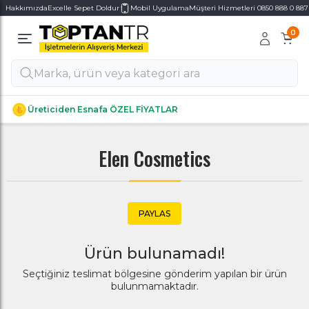
Hakkımızda
Excelle Sepet Doldur
Mobil Uygulama
Müşteri Hizmetleri 0850 888 0 887
0
Alt Kategoriler
Alt Kategoriler
Üreticiden Esnafa ÖZEL FİYATLAR
Elen Cosmetics
PAYLAS
Ürün bulunamadı!
Seçtiğiniz teslimat bölgesine gönderim yapılan bir ürün
bulunmamaktadır.