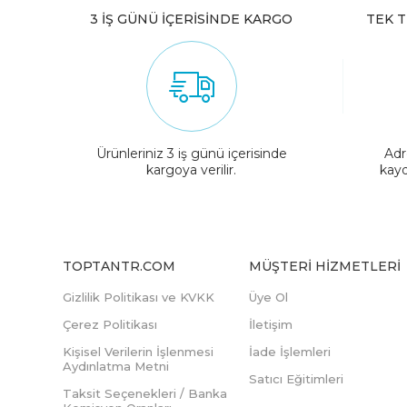
3 İŞ GÜNÜ İÇERİSİNDE KARGO
TEK T
Ürünleriniz 3 iş günü içerisinde
Adr
kargoya verilir.
kayd
TOPTANTR.COM
MÜŞTERI HIZMETLERI
Gizlilik Politikası ve KVKK
Üye Ol
Çerez Politikası
İletişim
Kişisel Verilerin İşlenmesi
İade İşlemleri
Aydınlatma Metni
Satıcı Eğitimleri
Taksit Seçenekleri / Banka