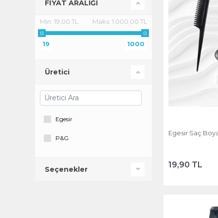
FİYAT ARALIĞI
Min:
19,00 TL
Maks:
1.000,00 TL
19
1000
Üretici
Egesir
Egesir Saç Boy
P&G
19,90 TL
Seçenekler