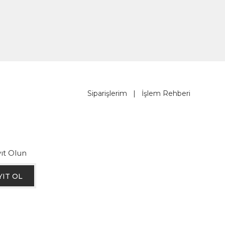
Siparişlerim
|
İşlem Rehberi
ıt Olun
YIT OL