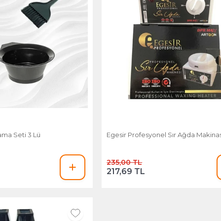
ama Seti 3 Lü
Egesir Profesyonel Sır Ağda Makinas
235,00 TL
217,69 TL