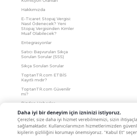
Komisyon Oranları
Hakkımızda
E-Ticaret Stopaj Vergisi:
Nasıl Ödenecek? Yeni
Stopaj Vergisinden Kimler
Muaf Olabilecek?
Entegrasyonlar
Satıcı Başvuruları Sıkça
Sorulan Sorular (SSS)
Sıkça Sorulan Sorular
ToptanTR.com ETBİS
Kayıtlı mıdır?
ToptanTR.com Güvenilir
mi?
Bizden Haberler
Daha iyi bir deneyim için izninizi istiyoruz.
Çerezler, size daha iyi hizmet verebilmemizi, sizin ihtiyaç
sağlamaktadır. Kullanıcılarımızın hizmetlerimizden güvenl
İNTERNETTE GÜVENLİ ALIŞVERİŞ
kişilerin gizliliğini korumayı önemsiyoruz. "Kabul Et" seçe