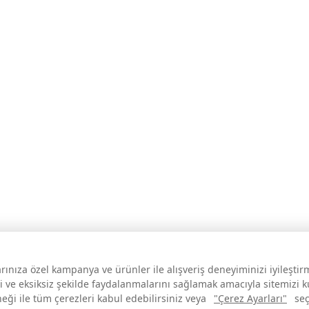
larınıza özel kampanya ve ürünler ile alışveriş deneyiminizi iyileşti
i ve eksiksiz şekilde faydalanmalarını sağlamak amacıyla sitemizi 
neği ile tüm çerezleri kabul edebilirsiniz veya
"Çerez Ayarları"
seç