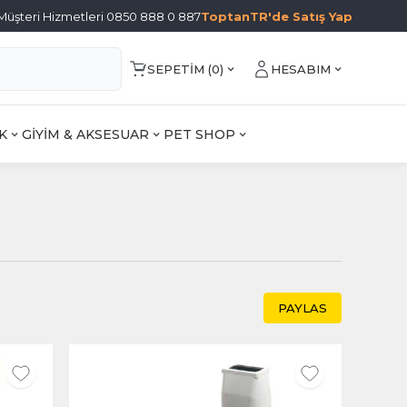
Müşteri Hizmetleri 0850 888 0 887
ToptanTR'de Satış Yap
SEPETIM (
0
)
HESABIM
K
GİYİM & AKSESUAR
PET SHOP
PAYLAS