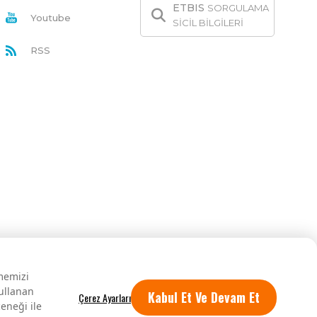
ETBIS
SORGULAMA
Youtube
SİCİL BİLGİLERİ
RSS
rmemizi
kullanan
Kabul Et Ve Devam Et
eneği ile
Tüm hakları saklıdır.