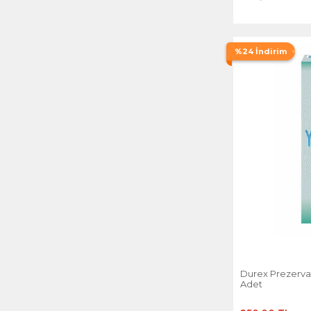
%24 İndirim
Durex Prezervati
Adet