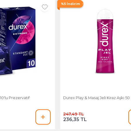
%5 İndirim
0'lu Prezervatif
Durex Play & Masaj Jeli Kiraz Aşkı 50
247,49 TL
236,35 TL