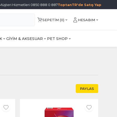
Müşteri Hizmetleri 0850 888 0 887
ToptanTR'de Satış Yap
SEPETIM (
0
)
HESABIM
K
GİYİM & AKSESUAR
PET SHOP
PAYLAS