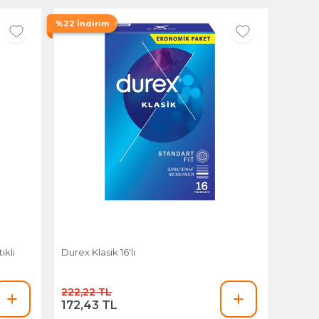
%22 İndirim
ıklı
Durex Klasik 16'lı
222,22 TL
172,43 TL