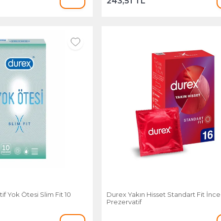
243,51 TL
f Yok Ötesi Slim Fit 10
Durex Yakın Hisset Standart Fit İnce
Prezervatif