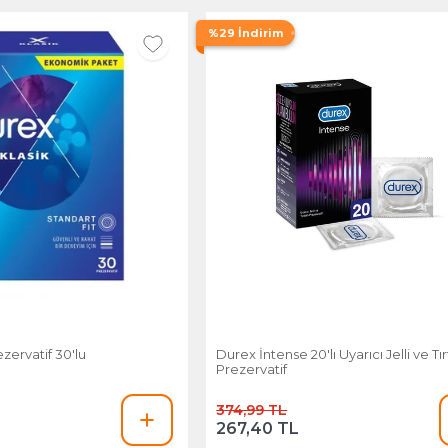
%29 İndirim
zervatif 30'lu
Durex İntense 20'lı Uyarıcı Jelli ve Tırt
Prezervatif
374,99 TL
267,40 TL