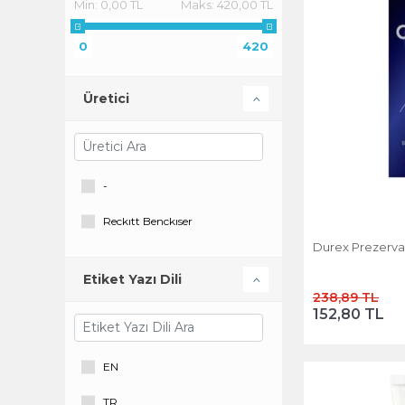
Min:
0,00 TL
Maks:
420,00 TL
0
420
Üretici
-
Reckıtt Benckıser
Durex Prezervati
Etiket Yazı Dili
238,89 TL
152,80 TL
EN
TR