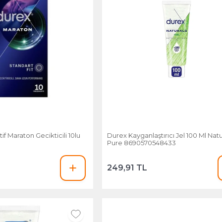
f Maraton Gecikticili 10lu
Durex Kayganlaştırıcı Jel 100 Ml Natu
Pure 8690570548433
249,91 TL