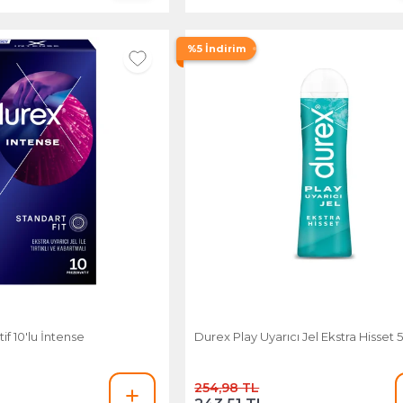
%5 İndirim
f 10'lu İntense
Durex Play Uyarıcı Jel Ekstra Hisset 
254,98 TL