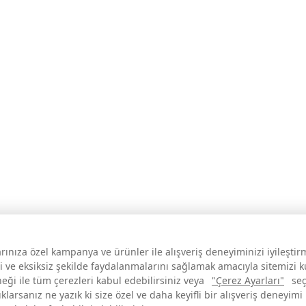
larınıza özel kampanya ve ürünler ile alışveriş deneyiminizi iyileşti
i ve eksiksiz şekilde faydalanmalarını sağlamak amacıyla sitemizi 
neği ile tüm çerezleri kabul edebilirsiniz veya
"Çerez Ayarları"
seç
larsanız ne yazık ki size özel ve daha keyifli bir alışveriş deneyimi