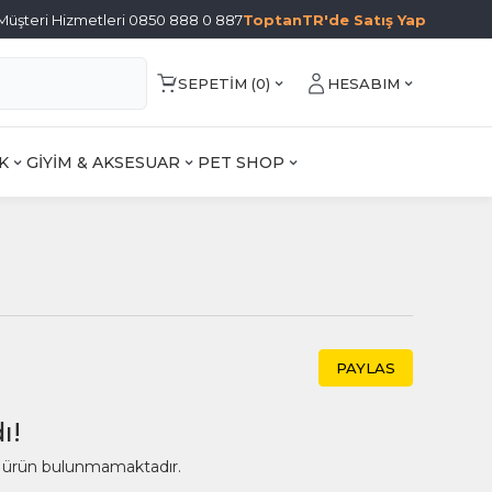
Müşteri Hizmetleri 0850 888 0 887
ToptanTR'de Satış Yap
SEPETIM (
0
)
HESABIM
K
GİYİM & AKSESUAR
PET SHOP
PAYLAS
ı!
ir ürün bulunmamaktadır.