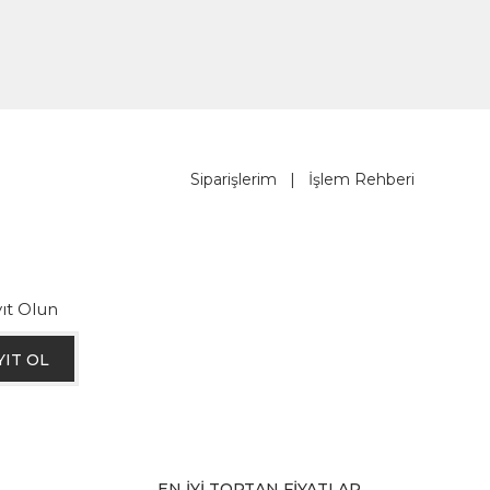
Siparişlerim
|
İşlem Rehberi
ıt Olun
YIT OL
EN İYİ TOPTAN FİYATLAR