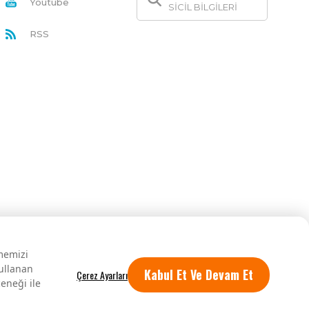
Youtube
SİCİL BİLGİLERİ
RSS
rmemizi
kullanan
Kabul Et Ve Devam Et
eneği ile
Tüm hakları saklıdır.