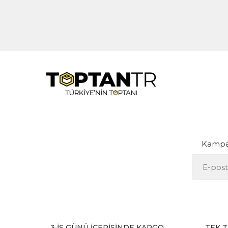
Kampan
3 İŞ GÜNÜ İÇERİSİNDE KARGO
TEK T