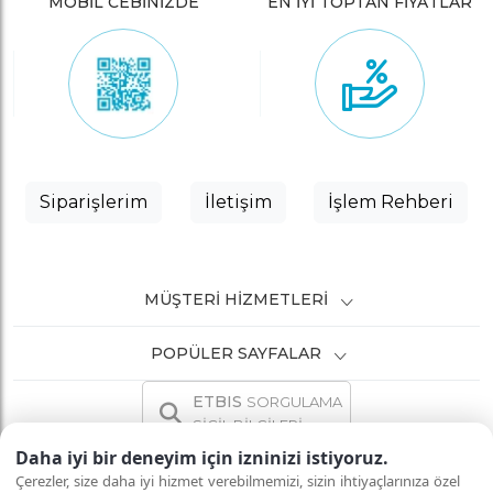
MOBİL CEBİNİZDE
EN İYİ TOPTAN FİYATLAR
Siparişlerim
İletişim
İşlem Rehberi
MÜŞTERI HIZMETLERI
POPÜLER SAYFALAR
ETBIS
SORGULAMA
SİCİL BİLGİLERİ
Daha iyi bir deneyim için izninizi istiyoruz.
Çerezler, size daha iyi hizmet verebilmemizi, sizin ihtiyaçlarınıza özel