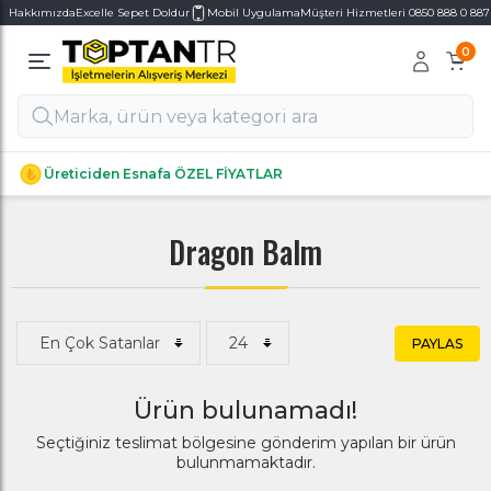
Hakkımızda
Excelle Sepet Doldur
Mobil Uygulama
Müşteri Hizmetleri 0850 888 0 887
0
Alt Kategoriler
Alt Kategoriler
Üreticiden Esnafa ÖZEL FİYATLAR
Dragon Balm
PAYLAS
Ürün bulunamadı!
Seçtiğiniz teslimat bölgesine gönderim yapılan bir ürün
bulunmamaktadır.