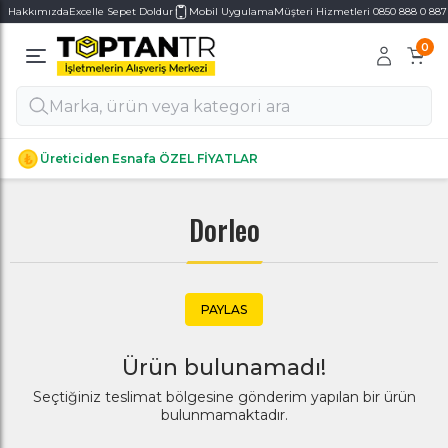
Hakkımızda
Excelle Sepet Doldur
Mobil Uygulama
Müşteri Hizmetleri 0850 888 0 887
0
Alt Kategoriler
Alt Kategoriler
Üreticiden Esnafa ÖZEL FİYATLAR
Dorleo
PAYLAS
Ürün bulunamadı!
Seçtiğiniz teslimat bölgesine gönderim yapılan bir ürün
bulunmamaktadır.