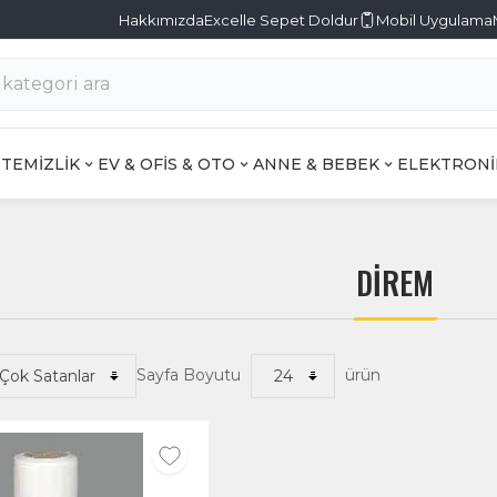
Hakkımızda
Excelle Sepet Doldur
Mobil Uygulama
TEMİZLİK
EV & OFİS & OTO
ANNE & BEBEK
ELEKTRONİ
DİREM
Sayfa Boyutu
ürün