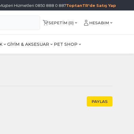
Müşteri Hizmetleri 0850 888 0 887
ToptanTR'de Satış Yap
SEPETIM (
0
)
HESABIM
K
GİYİM & AKSESUAR
PET SHOP
PAYLAS