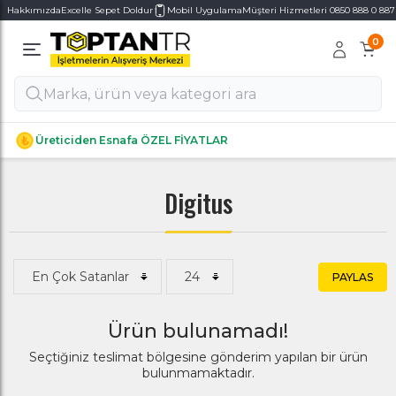
Hakkımızda
Excelle Sepet Doldur
Mobil Uygulama
Müşteri Hizmetleri 0850 888 0 887
0
Alt Kategoriler
Alt Kategoriler
Üreticiden Esnafa ÖZEL FİYATLAR
Digitus
PAYLAS
Ürün bulunamadı!
Seçtiğiniz teslimat bölgesine gönderim yapılan bir ürün
bulunmamaktadır.