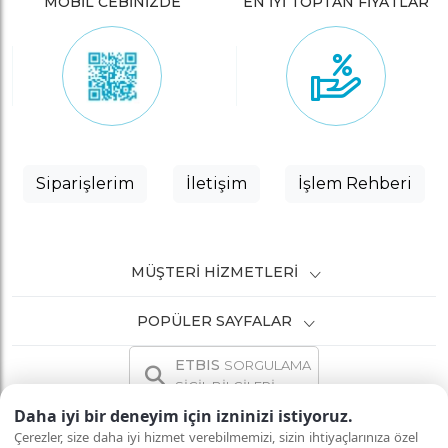
MOBİL CEBİNİZDE
EN İYİ TOPTAN FİYATLAR
Siparişlerim
İletişim
İşlem Rehberi
MÜŞTERI HIZMETLERI
POPÜLER SAYFALAR
ETBIS
SORGULAMA
SİCİL BİLGİLERİ
Daha iyi bir deneyim için izninizi istiyoruz.
Çerezler, size daha iyi hizmet verebilmemizi, sizin ihtiyaçlarınıza özel