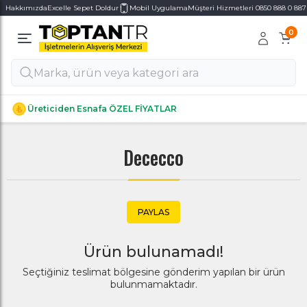
Hakkımızda
Excelle Sepet Doldur
Mobil Uygulama
Müşteri Hizmetleri 0850 888 0 887
0
Alt Kategoriler
Alt Kategoriler
Üreticiden Esnafa ÖZEL FİYATLAR
Dececco
PAYLAS
Ürün bulunamadı!
Seçtiğiniz teslimat bölgesine gönderim yapılan bir ürün
bulunmamaktadır.