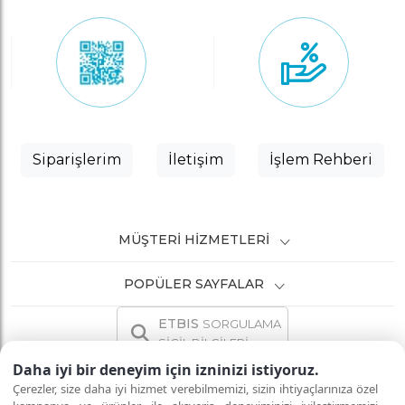
Siparişlerim
İletişim
İşlem Rehberi
MÜŞTERI HIZMETLERI
POPÜLER SAYFALAR
ETBIS
SORGULAMA
SİCİL BİLGİLERİ
Daha iyi bir deneyim için izninizi istiyoruz.
Çerezler, size daha iyi hizmet verebilmemizi, sizin ihtiyaçlarınıza özel