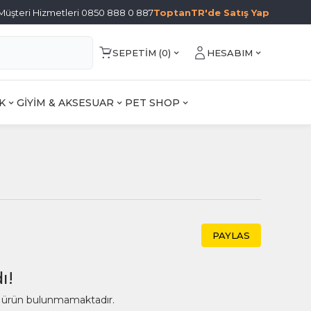
Müşteri Hizmetleri 0850 888 0 887
ToptanTR'de Satış Yap
SEPETIM (
0
)
HESABIM
K
GİYİM & AKSESUAR
PET SHOP
PAYLAS
ı!
ir ürün bulunmamaktadır.