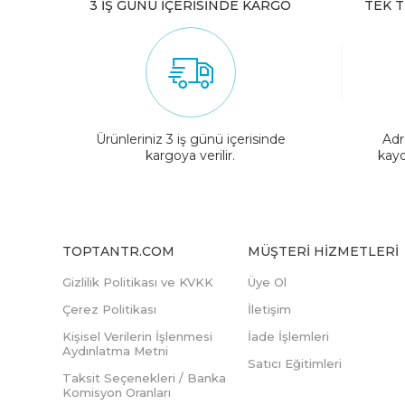
3 İŞ GÜNÜ İÇERİSİNDE KARGO
TEK T
Ürünleriniz 3 iş günü içerisinde
Adr
kargoya verilir.
kayd
TOPTANTR.COM
MÜŞTERI HIZMETLERI
Gizlilik Politikası ve KVKK
Üye Ol
Çerez Politikası
İletişim
Kişisel Verilerin İşlenmesi
İade İşlemleri
Aydınlatma Metni
Satıcı Eğitimleri
Taksit Seçenekleri / Banka
Komisyon Oranları