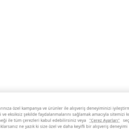
larınıza özel kampanya ve ürünler ile alışveriş deneyiminizi iyileşti
i ve eksiksiz şekilde faydalanmalarını sağlamak amacıyla sitemizi 
neği ile tüm çerezleri kabul edebilirsiniz veya
"Çerez Ayarları"
seç
larsanız ne yazık ki size özel ve daha keyifli bir alışveriş deneyimi