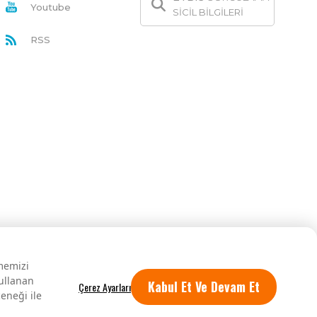
Youtube
SİCİL BİLGİLERİ
RSS
rmemizi
kullanan
Kabul Et Ve Devam Et
eneği ile
Tüm hakları saklıdır.