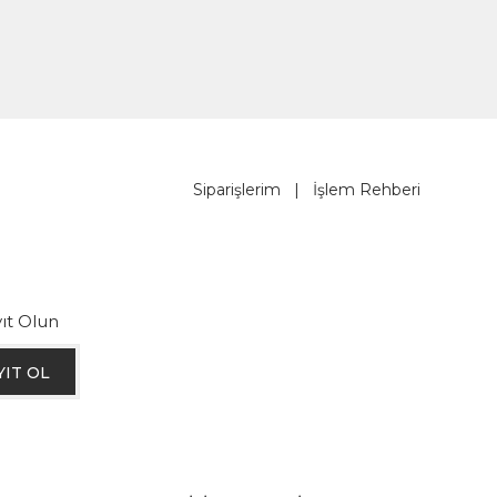
Siparişlerim
|
İşlem Rehberi
ıt Olun
YIT OL