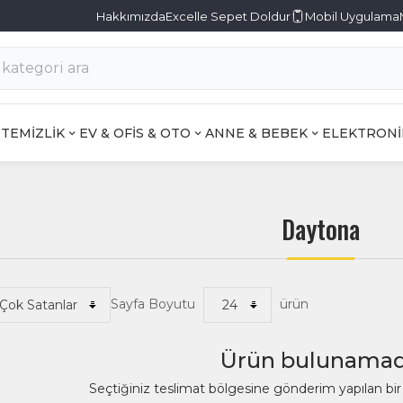
Hakkımızda
Excelle Sepet Doldur
Mobil Uygulama
TEMİZLİK
EV & OFİS & OTO
ANNE & BEBEK
ELEKTRONİ
Daytona
Sayfa Boyutu
ürün
Ürün bulunamad
Seçtiğiniz teslimat bölgesine gönderim yapılan b