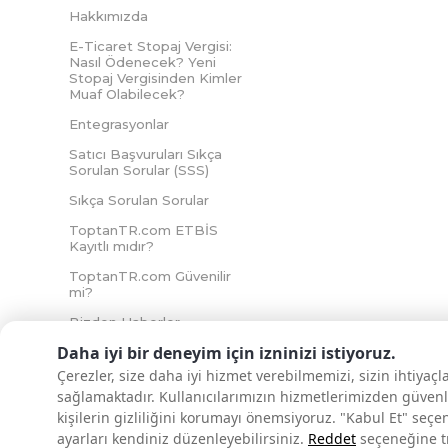
Hakkımızda
E-Ticaret Stopaj Vergisi:
Nasıl Ödenecek? Yeni
Stopaj Vergisinden Kimler
Muaf Olabilecek?
Entegrasyonlar
Satıcı Başvuruları Sıkça
Sorulan Sorular (SSS)
Sıkça Sorulan Sorular
ToptanTR.com ETBİS
Kayıtlı mıdır?
ToptanTR.com Güvenilir
mi?
Bizden Haberler
Daha iyi bir deneyim için izninizi istiyoruz.
Çerezler, size daha iyi hizmet verebilmemizi, sizin ihtiyaç
sağlamaktadır. Kullanıcılarımızın hizmetlerimizden güvenl
İNTERNETTE GÜVENLİ ALIŞVERİŞ
kişilerin gizliliğini korumayı önemsiyoruz. "Kabul Et" seçe
ayarları kendiniz düzenleyebilirsiniz.
Reddet
seçeneğine tık