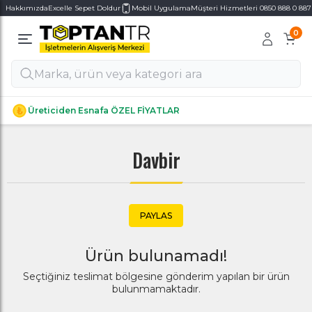
Hakkımızda
Excelle Sepet Doldur
Mobil Uygulama
Müşteri Hizmetleri 0850 888 0 887
0
Alt Kategoriler
Alt Kategoriler
Üreticiden Esnafa ÖZEL FİYATLAR
Davbir
PAYLAS
Ürün bulunamadı!
Seçtiğiniz teslimat bölgesine gönderim yapılan bir ürün
bulunmamaktadır.