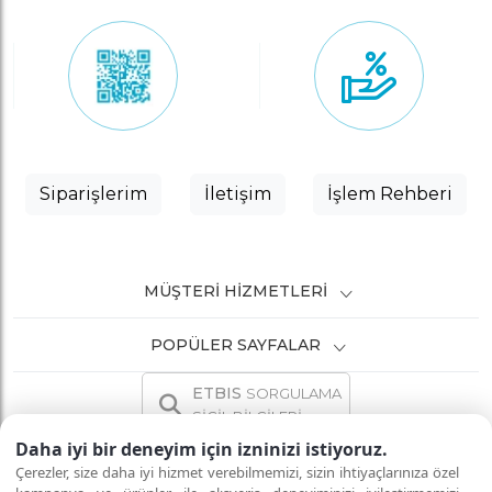
Siparişlerim
İletişim
İşlem Rehberi
MÜŞTERI HIZMETLERI
POPÜLER SAYFALAR
ETBIS
SORGULAMA
SİCİL BİLGİLERİ
Daha iyi bir deneyim için izninizi istiyoruz.
Çerezler, size daha iyi hizmet verebilmemizi, sizin ihtiyaçlarınıza özel