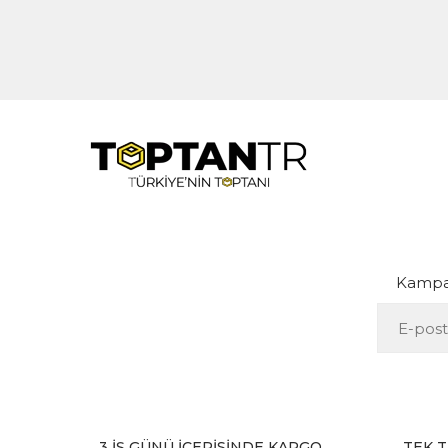
Kampan
3 İŞ GÜNÜ İÇERİSİNDE KARGO
TEK T