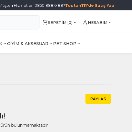
Müşteri Hizmetleri 0850 888 0 887
ToptanTR'de Satış Yap
SEPETIM (
0
)
HESABIM
K
GİYİM & AKSESUAR
PET SHOP
PAYLAS
ı!
ir ürün bulunmamaktadır.