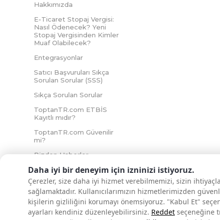
Hakkımızda
E-Ticaret Stopaj Vergisi:
Nasıl Ödenecek? Yeni
Stopaj Vergisinden Kimler
Muaf Olabilecek?
Entegrasyonlar
Satıcı Başvuruları Sıkça
Sorulan Sorular (SSS)
Sıkça Sorulan Sorular
ToptanTR.com ETBİS
Kayıtlı mıdır?
ToptanTR.com Güvenilir
mi?
Bizden Haberler
Daha iyi bir deneyim için izninizi istiyoruz.
Çerezler, size daha iyi hizmet verebilmemizi, sizin ihtiyaç
sağlamaktadır. Kullanıcılarımızın hizmetlerimizden güvenl
İNTERNETTE GÜVENLİ ALIŞVERİŞ
kişilerin gizliliğini korumayı önemsiyoruz. "Kabul Et" seçe
ayarları kendiniz düzenleyebilirsiniz.
Reddet
seçeneğine tık