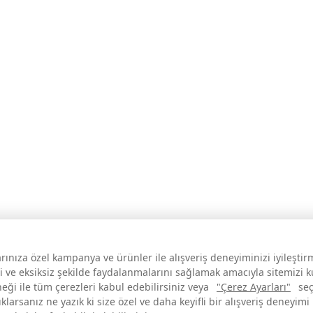
larınıza özel kampanya ve ürünler ile alışveriş deneyiminizi iyileşti
i ve eksiksiz şekilde faydalanmalarını sağlamak amacıyla sitemizi 
neği ile tüm çerezleri kabul edebilirsiniz veya
"Çerez Ayarları"
seç
larsanız ne yazık ki size özel ve daha keyifli bir alışveriş deneyimi