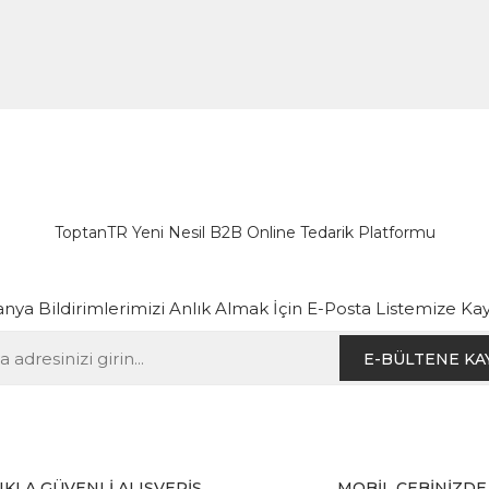
ToptanTR Yeni Nesil B2B Online Tedarik Platformu
ya Bildirimlerimizi Anlık Almak İçin E-Posta Listemize Kay
E-BÜLTENE KA
IKLA GÜVENLİ ALIŞVERİŞ
MOBİL CEBİNİZDE