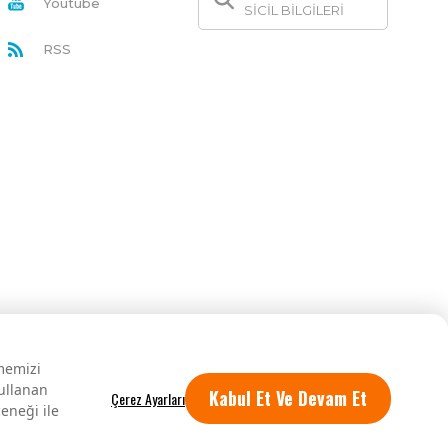
Youtube
SİCİL BİLGİLERİ
RSS
rmemizi
kullanan
Kabul Et Ve Devam Et
eneği ile
Tüm hakları saklıdır.