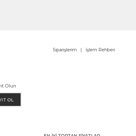
Siparişlerim
|
İşlem Rehberi
ıt Olun
YIT OL
EN İYİ TOPTAN FİYATLAR