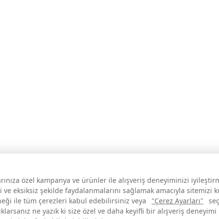
larınıza özel kampanya ve ürünler ile alışveriş deneyiminizi iyileşti
i ve eksiksiz şekilde faydalanmalarını sağlamak amacıyla sitemizi 
neği ile tüm çerezleri kabul edebilirsiniz veya
"Çerez Ayarları"
seç
larsanız ne yazık ki size özel ve daha keyifli bir alışveriş deneyimi