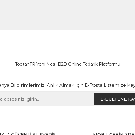
ToptanTR Yeni Nesil B2B Online Tedarik Platformu
ya Bildirimlerimizi Anlık Almak İçin E-Posta Listemize Kay
E-BÜLTENE KA
IKLA GÜVENLİ ALIŞVERİŞ
MOBİL CEBİNİZDE