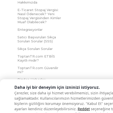
Hakkımızda
E-Ticaret Stopaj Vergisi:
Nasıl Ödenecek? Yeni
Stopaj Vergisinden Kimler
Muaf Olabilecek?
Entegrasyonlar
Satıcı Başvuruları Sıkça
Sorulan Sorular (SSS)
Sıkça Sorulan Sorular
ToptanTR.com ETBİS
Kayıtlı mıdır?
ToptanTR.com Güvenilir
mi?
Bizden Haberler
Daha iyi bir deneyim için izninizi istiyoruz.
Çerezler, size daha iyi hizmet verebilmemizi, sizin ihtiyaç
sağlamaktadır. Kullanıcılarımızın hizmetlerimizden güvenl
İNTERNETTE GÜVENLİ ALIŞVERİŞ
kişilerin gizliliğini korumayı önemsiyoruz. "Kabul Et" seçe
ayarları kendiniz düzenleyebilirsiniz.
Reddet
seçeneğine tık