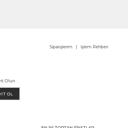
Siparişlerim
|
İşlem Rehberi
ıt Olun
YIT OL
EN İYİ TOPTAN FİYATLAR