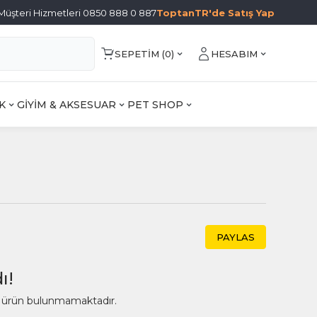
Müşteri Hizmetleri 0850 888 0 887
ToptanTR'de Satış Yap
SEPETIM (
0
)
HESABIM
K
GİYİM & AKSESUAR
PET SHOP
PAYLAS
ı!
ir ürün bulunmamaktadır.