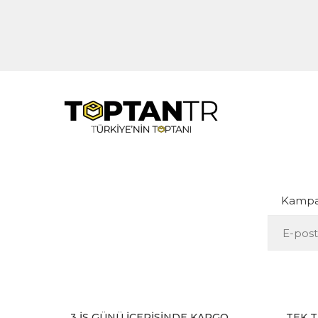
Kampan
3 İŞ GÜNÜ İÇERİSİNDE KARGO
TEK T