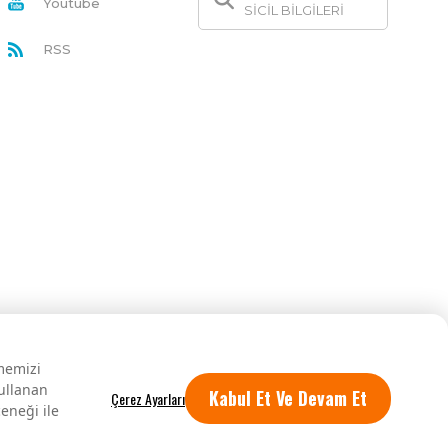
Youtube
SİCİL BİLGİLERİ
RSS
rmemizi
kullanan
Kabul Et Ve Devam Et
eneği ile
Tüm hakları saklıdır.