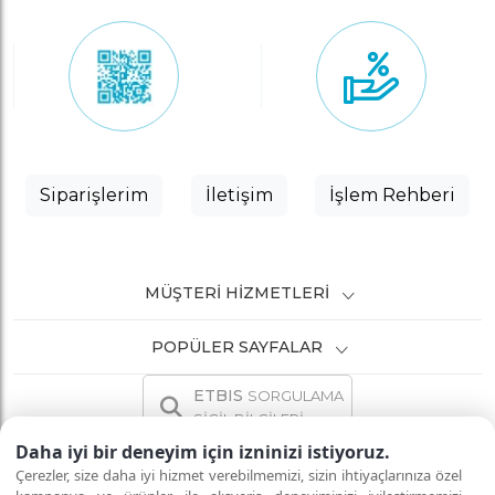
Siparişlerim
İletişim
İşlem Rehberi
MÜŞTERI HIZMETLERI
POPÜLER SAYFALAR
ETBIS
SORGULAMA
SİCİL BİLGİLERİ
Daha iyi bir deneyim için izninizi istiyoruz.
Çerezler, size daha iyi hizmet verebilmemizi, sizin ihtiyaçlarınıza özel