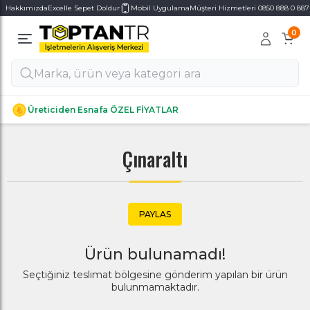
Hakkımızda
Excelle Sepet Doldur
Mobil Uygulama
Müşteri Hizmetleri 0850 888 0 887
0
Alt Kategoriler
Alt Kategoriler
Üreticiden Esnafa ÖZEL FİYATLAR
Çınaraltı
PAYLAS
Ürün bulunamadı!
Seçtiğiniz teslimat bölgesine gönderim yapılan bir ürün
bulunmamaktadır.