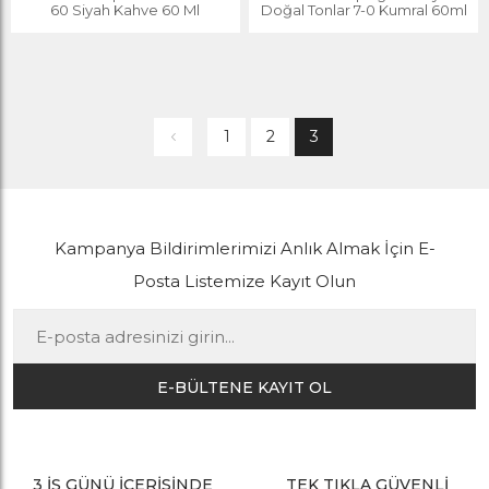
60 Siyah Kahve 60 Ml
Doğal Tonlar 7-0 Kumral 60ml
1
2
3
Kampanya Bildirimlerimizi Anlık Almak İçin E-
Posta Listemize Kayıt Olun
E-BÜLTENE KAYIT OL
3 İŞ GÜNÜ İÇERİSİNDE
TEK TIKLA GÜVENLİ