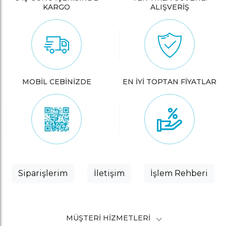
KARGO
ALIŞVERİŞ
MOBİL CEBİNİZDE
EN İYİ TOPTAN FİYATLAR
Siparişlerim
İletişim
İşlem Rehberi
MÜŞTERI HIZMETLERI