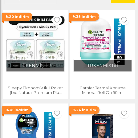
%20 İndirim
%38 İndirim
TÜKENMİŞTİR
TÜKENMİŞTİR
Sleepy Ekonomik Ikili Paket
Garnier Termal Koruma
(bio Natural Premium Plus
Mineral Roll On 50 ml
Hijyenik Ped Gece 18'li +
Günlük Ped Uzun 32'li)
%38 İndirim
%24 İndirim