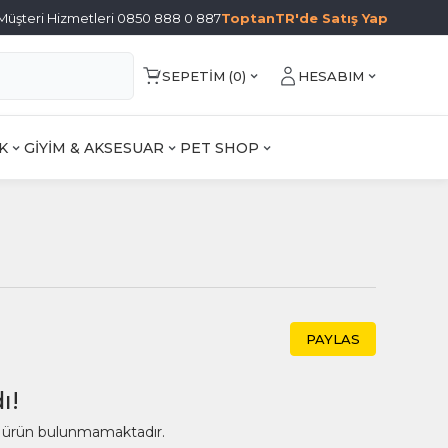
Müşteri Hizmetleri 0850 888 0 887
ToptanTR'de Satış Yap
SEPETIM (
0
)
HESABIM
K
GİYİM & AKSESUAR
PET SHOP
PAYLAS
ı!
ir ürün bulunmamaktadır.