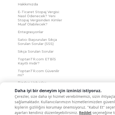
Hakkımızda
E-Ticaret Stopaj Vergisi:
Nasıl Ödenecek? Yeni
Stopaj Vergisinden Kimler
Muaf Olabilecek?
Entegrasyonlar
Satıcı Başvuruları Sıkça
Sorulan Sorular (SSS)
Sıkça Sorulan Sorular
ToptanTR.com ETBİS
Kayıtlı mıdır?
ToptanTR.com Güvenilir
mi?
Bizden Haberler
Daha iyi bir deneyim için izninizi istiyoruz.
Çerezler, size daha iyi hizmet verebilmemizi, sizin ihtiyaç
sağlamaktadır. Kullanıcılarımızın hizmetlerimizden güvenl
İNTERNETTE GÜVENLİ ALIŞVERİŞ
kişilerin gizliliğini korumayı önemsiyoruz. "Kabul Et" seçe
ayarları kendiniz düzenleyebilirsiniz.
Reddet
seçeneğine tık