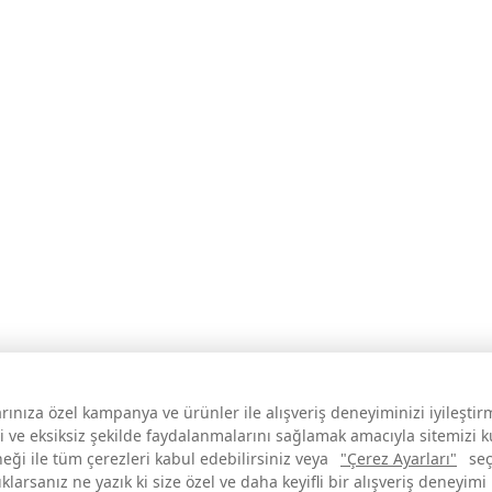
larınıza özel kampanya ve ürünler ile alışveriş deneyiminizi iyileşti
i ve eksiksiz şekilde faydalanmalarını sağlamak amacıyla sitemizi 
neği ile tüm çerezleri kabul edebilirsiniz veya
"Çerez Ayarları"
seç
larsanız ne yazık ki size özel ve daha keyifli bir alışveriş deneyimi