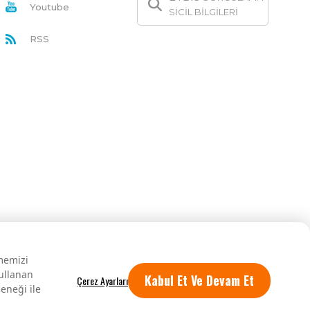
Youtube
SİCİL BİLGİLERİ
RSS
rmemizi
kullanan
Kabul Et Ve Devam Et
eneği ile
Tüm hakları saklıdır.