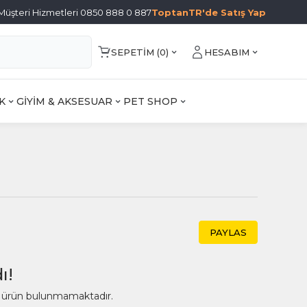
Müşteri Hizmetleri 0850 888 0 887
ToptanTR'de Satış Yap
SEPETIM (
0
)
HESABIM
K
GİYİM & AKSESUAR
PET SHOP
PAYLAS
ı!
ir ürün bulunmamaktadır.