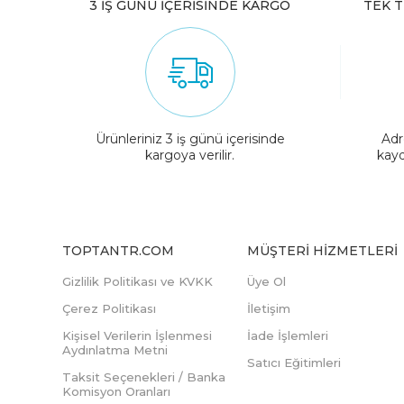
3 İŞ GÜNÜ İÇERİSİNDE KARGO
TEK T
Ürünleriniz 3 iş günü içerisinde
Adr
kargoya verilir.
kayd
TOPTANTR.COM
MÜŞTERI HIZMETLERI
Gizlilik Politikası ve KVKK
Üye Ol
Çerez Politikası
İletişim
Kişisel Verilerin İşlenmesi
İade İşlemleri
Aydınlatma Metni
Satıcı Eğitimleri
Taksit Seçenekleri / Banka
Komisyon Oranları