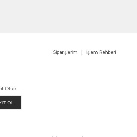
Siparişlerim
|
İşlem Rehberi
ıt Olun
YIT OL