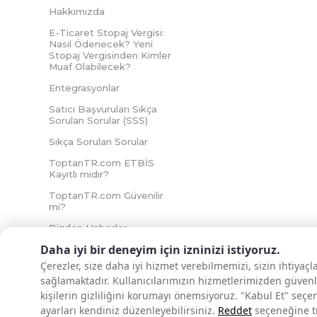
Hakkımızda
E-Ticaret Stopaj Vergisi:
Nasıl Ödenecek? Yeni
Stopaj Vergisinden Kimler
Muaf Olabilecek?
Entegrasyonlar
Satıcı Başvuruları Sıkça
Sorulan Sorular (SSS)
Sıkça Sorulan Sorular
ToptanTR.com ETBİS
Kayıtlı mıdır?
ToptanTR.com Güvenilir
mi?
Bizden Haberler
Daha iyi bir deneyim için izninizi istiyoruz.
Çerezler, size daha iyi hizmet verebilmemizi, sizin ihtiyaç
sağlamaktadır. Kullanıcılarımızın hizmetlerimizden güvenl
İNTERNETTE GÜVENLİ ALIŞVERİŞ
kişilerin gizliliğini korumayı önemsiyoruz. "Kabul Et" seçe
ayarları kendiniz düzenleyebilirsiniz.
Reddet
seçeneğine tık