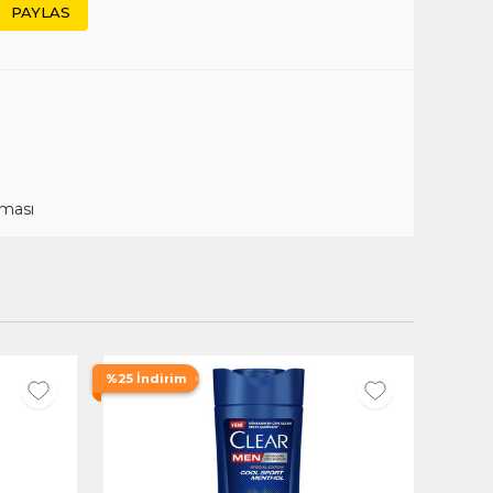
PAYLAS
aması
%25 İndirim