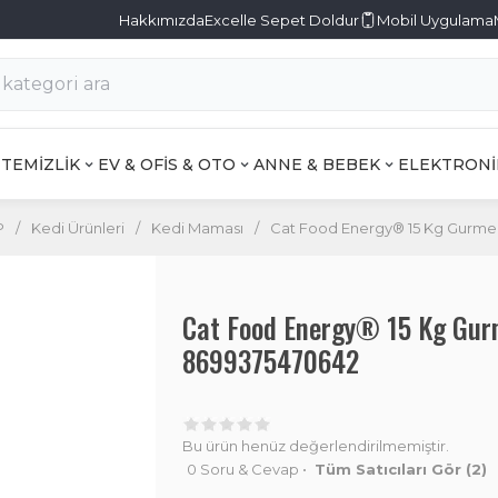
Hakkımızda
Excelle Sepet Doldur
Mobil Uygulama
TEMİZLİK
EV & OFİS & OTO
ANNE & BEBEK
ELEKTRONİ
P
/
Kedi Ürünleri
/
Kedi Maması
/
Cat Food Energy® 15 Kg Gurme 
Cat Food Energy® 15 Kg Gur
8699375470642
Bu ürün henüz değerlendirilmemiştir.
0 Soru & Cevap
•
Tüm Satıcıları Gör
(2)