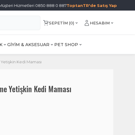
Müşteri Hizmetleri 0850 888 0 887
ToptanTR'de Satış Yap
SEPETIM (
0
)
HESABIM
K
GİYİM & AKSESUAR
PET SHOP
Yetişkin Kedi Maması
me Yetişkin Kedi Maması