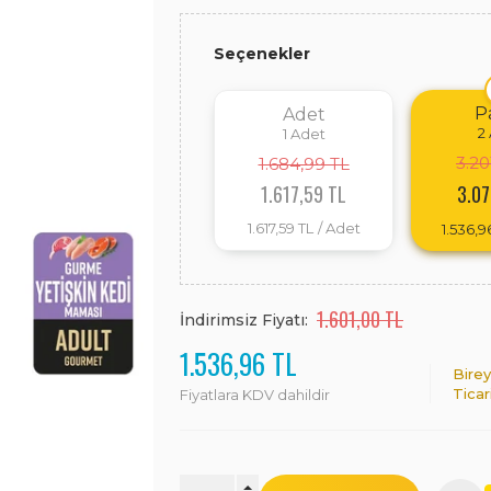
Seçenekler
P
Adet
2
1
Adet
3.20
1.684,99 TL
1.617,59 TL
3.07
1.617,59 TL
/ Adet
1.536,9
1.601,00 TL
İndirimsiz Fiyatı:
1.536,96 TL
Birey
Ticar
Fiyatlara KDV dahildir