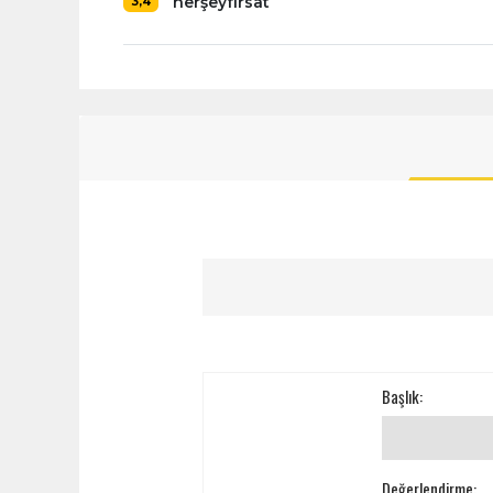
herşeyfırsat
3,4
Başlık:
Değerlendirme: