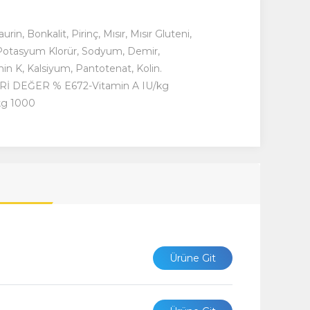
, Bonkalit, Pirinç, Mısır, Mısır Gluteni,
r, Potasyum Klorür, Sodyum, Demir,
in K, Kalsiyum, Pantotenat, Kolin.
Rİ DEĞER % E672-Vitamin A IU/kg
kg 1000
Ürüne Git