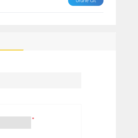
Ürüne Git
*