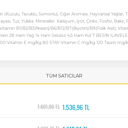
Kuzulu, Tavuklu, Somonlu), Ciğer Aroması, Hayvansal Yağlar, Taurin
ayası, Tuz, Yukka. Mineraller: Kalsiyum, İyot, Çinko, Fosfor, Bakı
itamin B1/B2/B3(Niasin)/B6/B12/B7(Biyotin)/B9(Folik Asit), Vitam
n 28 Ham Yağ 14 Ham Selüloz 4,5 Ham Kül 7 BESİN İLAVELE
A700-Vitamin E mg/kg 80 STAY-Vitamin C mg/kg 120 Taurin mg/
TÜM SATICILAR
1.536,96 TL
1.601,00 TL