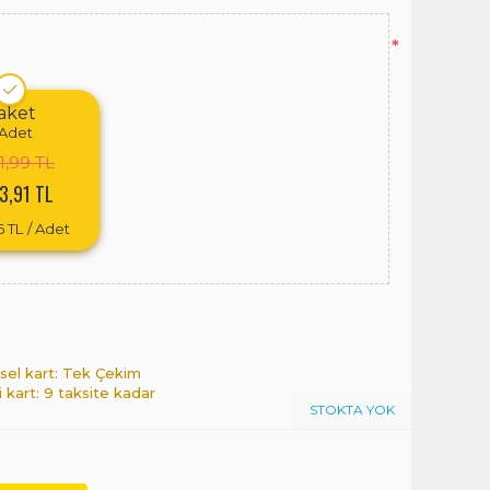
*
aket
Adet
1,99 TL
3,91 TL
6 TL
/ Adet
sel kart: Tek Çekim
i kart: 9 taksite kadar
STOKTA YOK