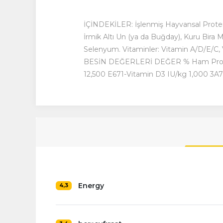
İÇİNDEKİLER: İşlenmiş Hayvansal Protein (
İrmik Altı Un (ya da Buğday), Kuru Bira M
Selenyum. Vitaminler: Vitamin A/D/E/C, V
BESİN DEĞERLERİ DEĞER % Ham Protei
12,500 E671-Vitamin D3 IU/kg 1,000 3
Energy
4,3