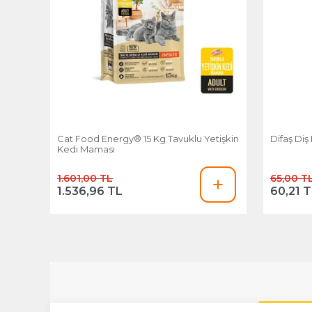
Cat Food Energy® 15 Kg Tavuklu Yetişkin
Difaş Diş 
Kedi Maması
1.601,00 TL
65,00 T
1.536,96 TL
60,21 